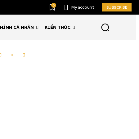
0
My account
SUBSCRIBE
CHÍNH CÁ NHÂN
KIẾN THỨC
SUBSCRIBE
ccept the
Privacy Policy
.
11,243
Followers