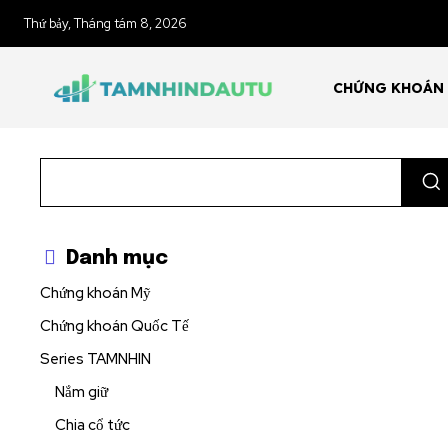
Thứ bảy, Tháng tám 8, 2026
Join our commu
SUBSCRIBERS an
CHỨNG KHOÁN
of the conversa
To subscribe, simply enter your 
the subscribe button below. Don'
won't spam your inbox. Your infor
Danh mục
Chứng khoán Mỹ
Chứng khoán Quốc Tế
32,111
Series TAMNHIN
Followers
Nắm giữ
Chia cổ tức