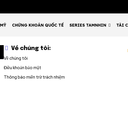
nity of
d be part
 MỸ
CHỨNG KHOÁN QUỐC TẾ
SERIES TAMNHIN
TÀI 
tion.
Về chúng tôi:
email address on our website or click
t worry, we respect your privacy and
Về chúng tôi
I've read and a
mation is safe with us.
Điều khoản bảo mật
Thông báo miễn trừ trách nhiệm
32,214
Followers