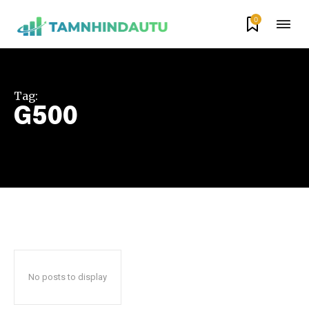
0
Tag:
G500
No posts to display