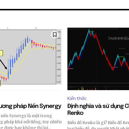
Kiến thức
ương pháp Nến Synergy
Định nghĩa và sử dụng 
Renko
nity of
nến Synergy là một trong
 pháp khá nổi tiếng, tuy nhiên
Biểu đồ Renko là gì? Biểu đồ Renko là một
d be part
g được hay không thì lại...
loại biểu đồ, do người Nhật phát