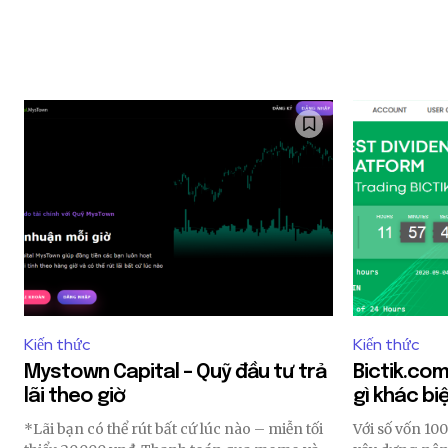
Kiến thức
Kiến thức
Mystown Capital – Quỹ đầu tư trả
Bictik.com
lãi theo giờ
gì khác bi
*Lãi bạn có thể rút bất cứ lúc nào – miễn tối
Với số vốn 10