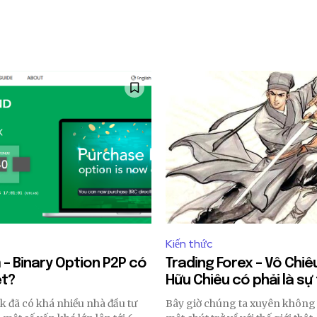
Kiến thức
 – Binary Option P2P có
Trading Forex – Vô Chiê
ệt?
Hữu Chiêu có phải là sự
0k đã có khá nhiều nhà đầu tư
Bây giờ chúng ta xuyên không t