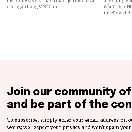
thiểu 20.000 vnđ. Thanh toán qua momo và
xây dựng nên 
các ngân hàng Việt Nam
đến 7 triệu. 
thì cũng khôn
Join our community o
and be part of the con
To subscribe, simply enter your email address on ou
worry, we respect your privacy and won't spam your 