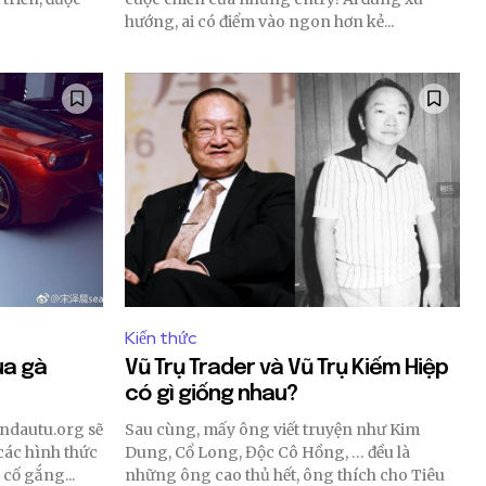
hướng, ai có điểm vào ngon hơn kẻ...
SUBSCRIBE
ccept the
Privacy Policy
.
11,243
Followers
Kiến thức
ùa gà
Vũ Trụ Trader và Vũ Trụ Kiếm Hiệp
có gì giống nhau?
indautu.org sẽ
Sau cùng, mấy ông viết truyện như Kim
 các hình thức
Dung, Cổ Long, Độc Cô Hồng, … đều là
 cố gắng...
những ông cao thủ hết, ông thích cho Tiêu