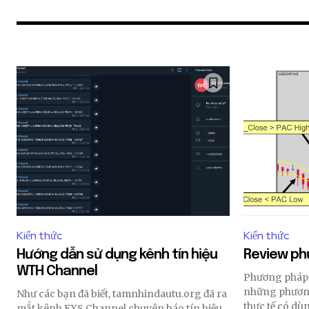
Kiến thức
Kiến thức
Hướng dẫn sử dụng kênh tín hiệu
Review ph
WTH Channel
Join our commu
Phương pháp 
những phương
Như các bạn đã biết, tamnhindautu.org đã ra
SUBSCRIBERS an
thực tế có dùn
mắt kênh FXS Channel chuyên báo tín hiệu