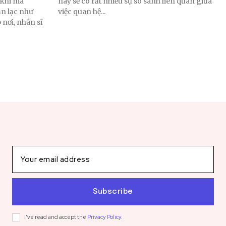
, khi mà
này sẽ có rất nhiều sự so sánh liên quan giữa
n lạc như
việc quan hệ...
 nơi, nhân sĩ
Subscribe
I've read and accept the
Privacy Policy
.