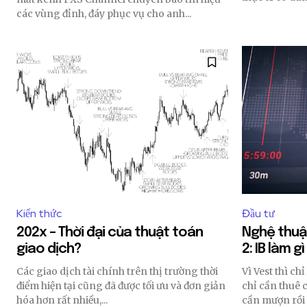
of the conversa
các vùng đỉnh, đáy phục vụ cho anh...
To subscribe, simply enter your 
the subscribe button below. Don'
won't spam your inbox. Your infor
32,111
Followers
Kiến thức
Đầu tư
202x – Thời đại của thuật toán
Nghệ thuật
giao dịch?
2: IB làm g
Các giao dịch tài chính trên thị trường thời
Vì Vest thì ch
điểm hiện tại cũng đã được tối ưu và đơn giản
chỉ cần thuê 
hóa hơn rất nhiều,...
cần mượn rồi 