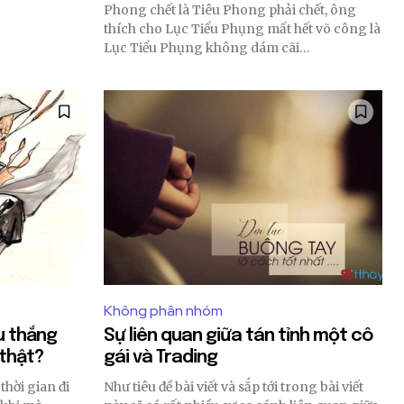
Phong chết là Tiêu Phong phải chết, ông
thích cho Lục Tiểu Phụng mất hết võ công là
Lục Tiểu Phụng không dám cãi…
Không phân nhóm
u thắng
Sự liên quan giữa tán tỉnh một cô
 thật?
gái và Trading
hời gian đi
Như tiêu đề bài viết và sắp tới trong bài viết