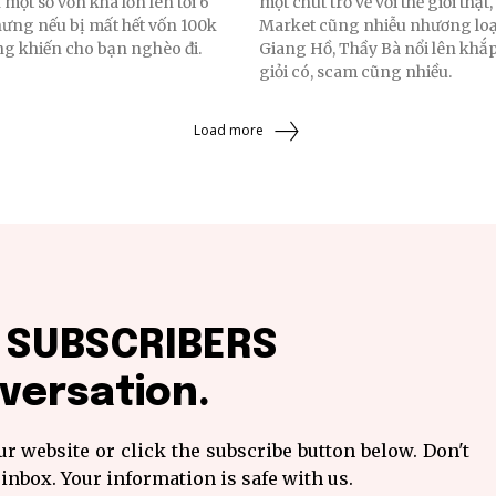
một số vốn khá lớn lên tới 6
một chút trở về với thế giới thật
Nhưng nếu bị mất hết vốn 100k
Market cũng nhiễu nhương loạ
g khiến cho bạn nghèo đi.
Giang Hồ, Thầy Bà nổi lên khắp
giỏi có, scam cũng nhiều.
Load more
f SUBSCRIBERS
versation.
r website or click the subscribe button below. Don't
inbox. Your information is safe with us.