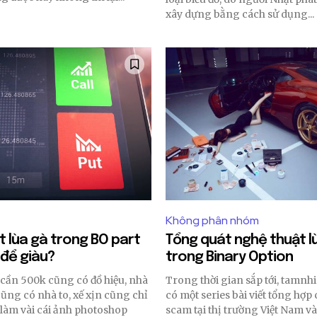
tion.
xây dựng bằng cách sử dụng...
email address on our website or click
t worry, we respect your privacy and
I've read and a
mation is safe with us.
32,214
Followers
Không phân nhóm
 lùa gà trong BO part
Tổng quát nghệ thuật l
ì để giàu?
trong Binary Option
ỉ cần 500k cũng có đồ hiệu, nhà
Trong thời gian sắp tới, tamnh
cũng có nhà to, xế xịn cũng chỉ
có một series bài viết tổng hợp
làm vài cái ảnh photoshop
scam tại thị trường Việt Nam và