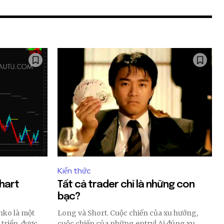
Kiến thức
Chart
Tất cả trader chỉ là những con
bạc?
Long và Short. Cuộc chiến của xu hướng,
 triển, được
cuộc chiến của những entry! Ai đúng xu