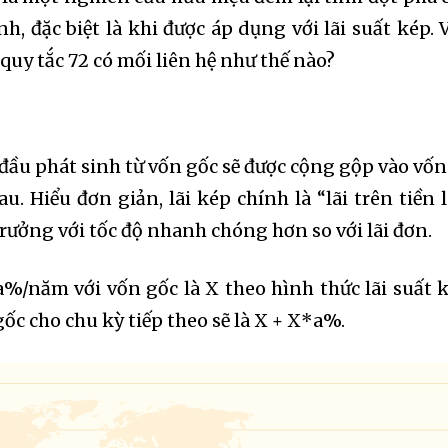
nh, đặc biệt là khi được áp dụng với lãi suất kép. 
 quy tắc 72 có mối liên hệ như thế nào?
kỳ đầu phát sinh từ vốn gốc sẽ được cộng gộp vào vốn
au. Hiểu đơn giản, lãi kép chính là “lãi trên tiền l
rưởng với tốc độ nhanh chóng hơn so với lãi đơn.
a%/năm với vốn gốc là X theo hình thức lãi suất 
ốc cho chu kỳ tiếp theo sẽ là X + X*a%.