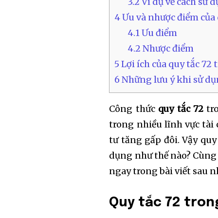
3.2
Ví dụ về cách sử d
4
Ưu và nhược điểm của 
4.1
Ưu điểm
4.2
Nhược điểm
5
Lợi ích của quy tắc 72 
6
Những lưu ý khi sử dụn
Công thức
quy tắc 72
tro
trong nhiều lĩnh vực tài
tư tăng gấp đôi. Vậy quy
dụng như thế nào? Cùn
ngay trong bài viết sau n
Quy tắc 72 trong