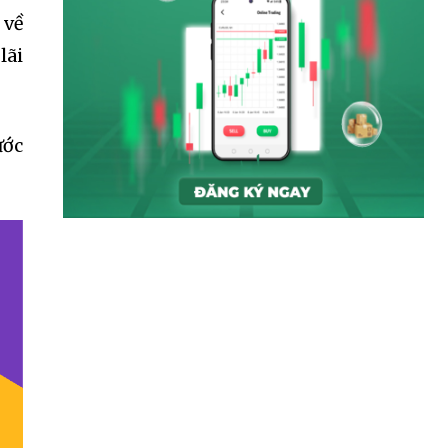
 về
lãi
ước