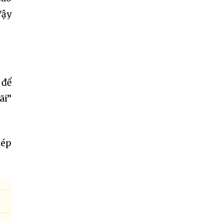
Vậy
 để
ãi”
kép