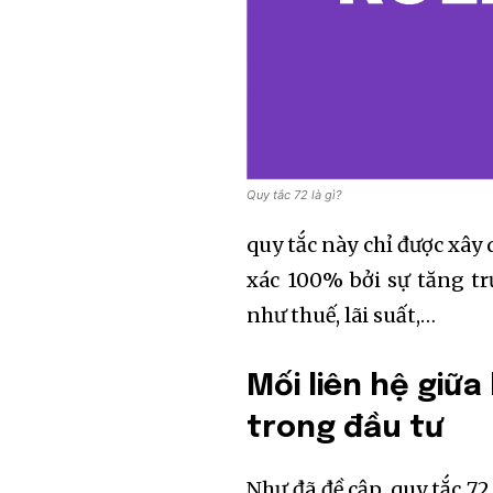
Quy tắc 72 là gì?
quy tắc này chỉ được xâ
xác 100% bởi sự tăng tr
như thuế, lãi suất,…
Mối liên hệ giữa
trong đầu tư
Như đã đề cập, quy tắc 7