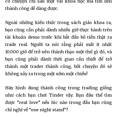
có chuyện chỉ sau một vài khoá học mà tìm đến
thành công dễ dàng được.
Join our community of
Ngoài những kiến thức trong sách giáo khoa ra,
SUBSCRIBERS and be part of the
bạn cũng cần phải dành nhiều giờ thực hành trên
conversation.
tài khoản demo trước khi bắt đầu bỏ tiền thật ra
trade real. Người ta nói rằng phải mất ít nhất
To subscribe, simply enter your email address on our website
or click the subscribe button below. Don't worry, we respect
10.000 giờ để trở nên thành thạo một thứ gì đó, và
your privacy and won't spam your inbox. Your information is
bạn cũng phải dành thời gian cần thiết để trở
safe with us.
thành một trader thành công, bởi chuyện đó sẽ
không xảy ra trong một sớm một chiều!
Hãy hình dung thành công trong trading giống
như cách bạn chơi Tinder vậy. Bạn đâu thể tìm
SUBSCRIBE
được “real love” nếu lúc nào trong đầu bạn cũng
I've read and accept the
Privacy Policy
.
chỉ nghĩ về “one night stand”?