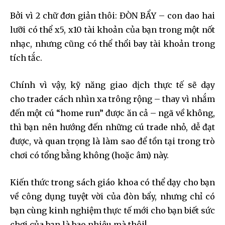
Bởi vì 2 chữ đơn giản thôi: ĐÒN BẨY – con dao hai
lưỡi có thể x5, x10 tài khoản của bạn trong một nốt
nhạc, nhưng cũng có thể thổi bay tài khoản trong
tích tắc.
Chính vì vậy, kỹ năng giao dịch thực tế sẽ dạy
cho trader cách nhìn xa trông rộng – thay vì nhắm
đến một cú “home run” được ăn cả – ngã về không,
thì bạn nên hướng đến những cú trade nhỏ, dễ đạt
được, và quan trọng là làm sao để tồn tại trong trò
chơi có tổng bằng không (hoặc âm) này.
Kiến thức trong sách giáo khoa có thể dạy cho bạn
về công dụng tuyệt vời của đòn bẩy, nhưng chỉ có
bạn cùng kinh nghiệm thực tế mới cho bạn biết sức
chơi của bạn là bao nhiêu mà thôi!