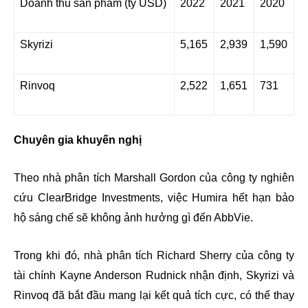
Doanh thu sản phẩm (tỷ USD)
2022
2021
2020
Skyrizi
5,165
2,939
1,590
Rinvoq
2,522
1,651
731
Chuyên gia khuyến nghị
Theo nhà phân tích Marshall Gordon của công ty nghiên
cứu ClearBridge Investments, việc Humira hết hạn bảo
hộ sáng chế sẽ không ảnh hưởng gì đến AbbVie.
Trong khi đó, nhà phân tích Richard Sherry của công ty
tài chính Kayne Anderson Rudnick nhận định, Skyrizi và
Rinvoq đã bắt đầu mang lại kết quả tích cực, có thể thay