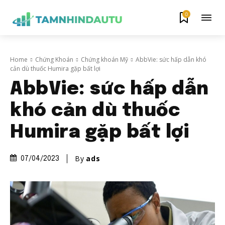
0
Home
Chứng Khoán
Chứng khoán Mỹ
AbbVie: sức hấp dẫn khó
cản dù thuốc Humira gặp bất lợi
AbbVie: sức hấp dẫn
khó cản dù thuốc
Humira gặp bất lợi
By
ads
07/04/2023