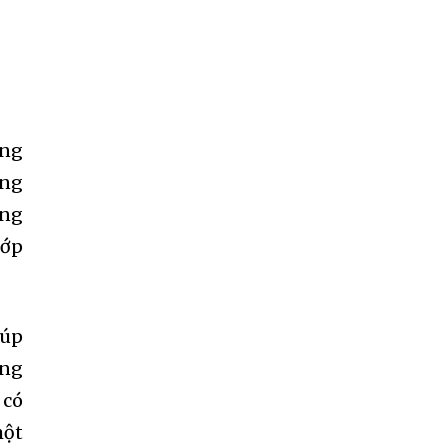
ợng
ăng
ing
hớp
iúp
úng
 có
một