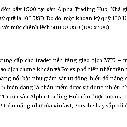
đòn bẩy 1:500 tại sàn Alpha Trading Hub: Nhà g
ký quỹ là 100 USD. Do đó, một khoản ký quỹ 100 
h với mức chênh lệch 50.000 USD (100 x 500).
cung cấp cho trader nền tảng giao dịch MT5 – 
ao dịch chứng khoán và Forex phổ biến nhất trên 
 năng nổi bật như giám sát tự động, biểu đồ nâng 
 MT5 hiện đang là phần mềm được sử dụng nhiều n
t, MT5 của sàn Alpha Trading Hub còn được mở mã 
P tiềm năng như của Vinfast, Porsche hay sắp tới 