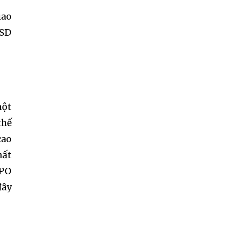
iao
USD
một
thế
cao
hất
IPO
đây