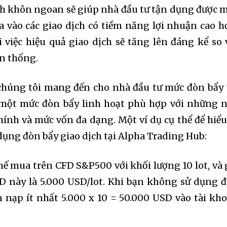
h khôn ngoan sẽ giúp nhà đầu tư tận dụng được 
a vào các giao dịch có tiềm năng lợi nhuận cao h
 việc hiệu quả giao dịch sẽ tăng lên đáng kể so 
ền thống.
chúng tôi mang đến cho nhà đầu tư mức đòn bẩy 
à một mức đòn bẩy linh hoạt phù hợp với những 
hính và mức vốn đa dạng. Một ví dụ cụ thể để hiểu
ử dụng đòn bẩy giao dịch tại Alpha Trading Hub:
ế mua trên CFD S&P500 với khối lượng 10 lot, và 
D này là 5.000 USD/lot. Khi bạn không sử dụng 
n nạp ít nhất 5.000 x 10 = 50.000 USD vào tài kh