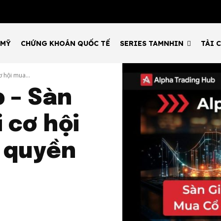
 MỸ
CHỨNG KHOÁN QUỐC TẾ
SERIES TAMNHIN
TÀI 
 hội mua...
 – Sàn
 cơ hội
 quyền