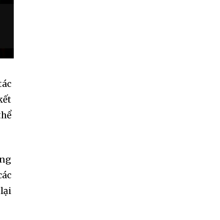
tác
kết
thể
ớng
các
lại