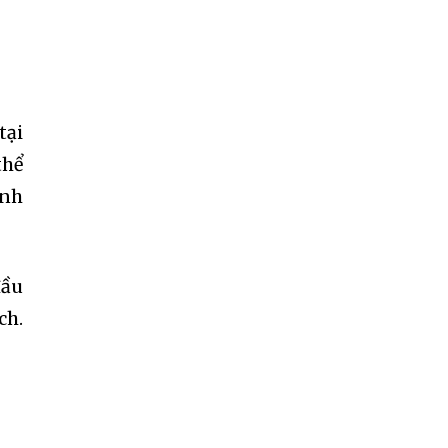
tại
thể
ạnh
đầu
ch.