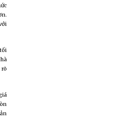
mức
ơn.
với
tối
nhà
 rõ
giá
đòn
oản