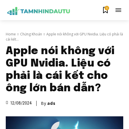
0
Home
Chứng Khoán
Apple nói không với GPU Nvidia. Liệu có phải là
cái kết...
Apple nói không với
GPU Nvidia. Liệu có
phải là cái kết cho
ông lớn bán dẫn?
By
ads
12/08/2024