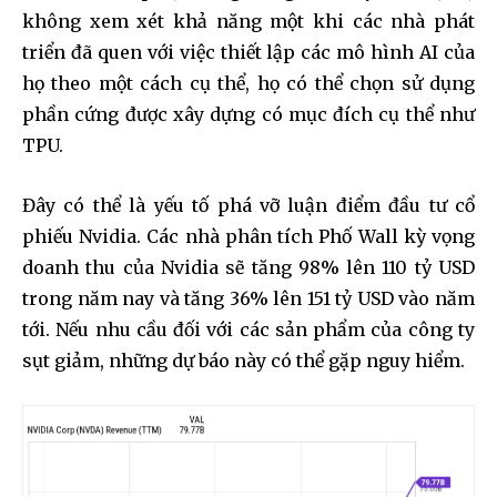
không xem xét khả năng một khi các nhà phát
triển đã quen với việc thiết lập các mô hình AI của
họ theo một cách cụ thể, họ có thể chọn sử dụng
phần cứng được xây dựng có mục đích cụ thể như
TPU.
Đây có thể là yếu tố phá vỡ luận điểm đầu tư cổ
Join our community of
phiếu Nvidia. Các nhà phân tích Phố Wall kỳ vọng
SUBSCRIBERS and be part of the
doanh thu của Nvidia sẽ tăng 98% lên 110 tỷ USD
conversation.
trong năm nay và tăng 36% lên 151 tỷ USD vào năm
To subscribe, simply enter your email address on our website
tới. Nếu nhu cầu đối với các sản phẩm của công ty
or click the subscribe button below. Don't worry, we respect
sụt giảm, những dự báo này có thể gặp nguy hiểm.
your privacy and won't spam your inbox. Your information is
safe with us.