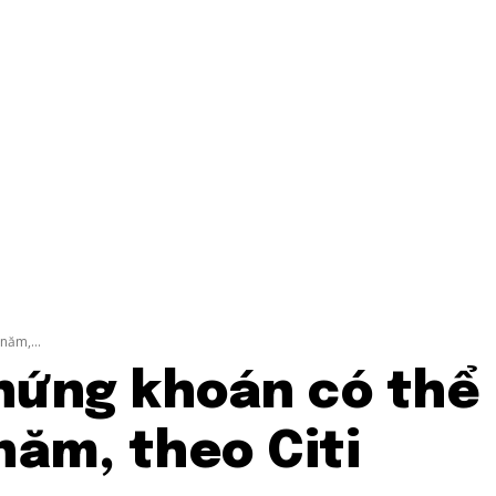
năm,...
hứng khoán có thể
năm, theo Citi