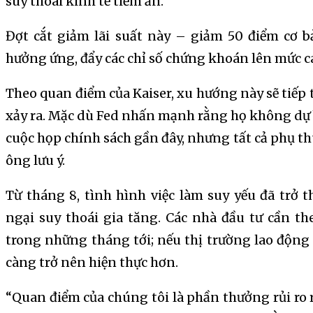
suy thoái kinh tế tiềm ẩn.
Đợt cắt giảm lãi suất này – giảm 50 điểm cơ b
hưởng ứng, đẩy các chỉ số chứng khoán lên mức ca
Theo quan điểm của Kaiser, xu hướng này sẽ tiếp 
xảy ra. Mặc dù Fed nhấn mạnh rằng họ không dự b
cuộc họp chính sách gần đây, nhưng tất cả phụ thu
ông lưu ý.
Từ tháng 8, tình hình việc làm suy yếu đã trở
ngại suy thoái gia tăng. Các nhà đầu tư cần the
trong những tháng tới; nếu thị trường lao động 
càng trở nên hiện thực hơn.
“Quan điểm của chúng tôi là phần thưởng rủi ro 