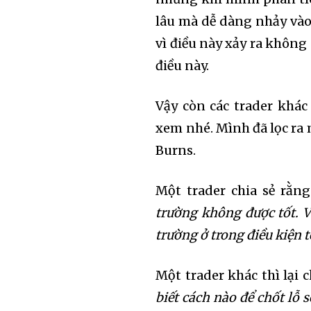
lâu mà dễ dàng nhảy vào
vì điều này xảy ra khôn
điều này.
Vậy còn các trader khác
xem nhé. Mình đã lọc ra m
Burns.
Một trader chia sẻ rằn
trường không được tốt. V
trường ở trong điều kiện t
Join our commu
Một trader khác thì lại 
SUBSCRIBERS an
biết cách nào để chốt lỗ s
of the conversa