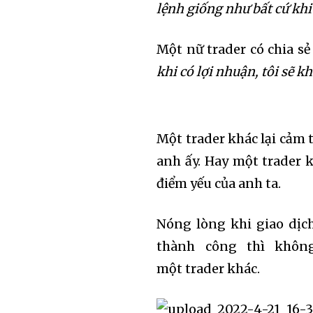
lệnh giống như bất cứ khi 
To subscribe, simply enter your 
Một nữ trader có chia sẻ 
the subscribe button below. Don'
won't spam your inbox. Your infor
khi có lợi nhuận, tôi sẽ k
Một trader khác lại cảm 
32,111
anh ấy. Hay một trader k
Followers
điểm yếu của anh ta.
Nóng lòng khi giao dịch
thành công thì khôn
một trader khác.