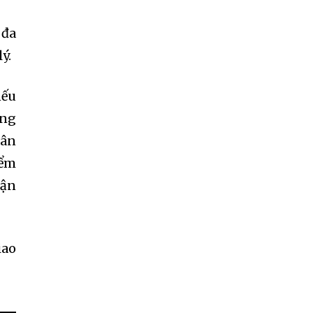
 đa
ý.
nếu
ông
hân
iểm
hận
iao