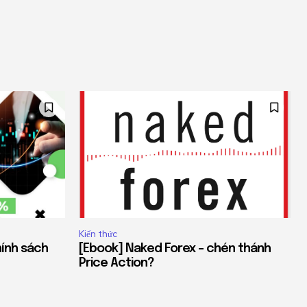
Kiến thức
hính sách
[Ebook] Naked Forex – chén thánh
Price Action?