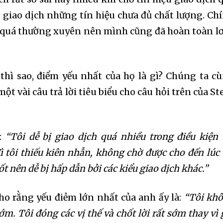
 giao dịch những tín hiệu chưa đủ chất lượng. Ch
g quá thường xuyên nên mình cũng đã hoàn toàn lơ
 thì sao, điểm yếu nhất của họ là gì? Chúng ta c
ột vài câu trả lời tiêu biểu cho câu hỏi trên của St
g:
“Tôi dễ bị giao dịch quá nhiều trong điều kiện 
ì tôi thiếu kiên nhẫn, không chờ được cho đến lúc 
ốt nên dễ bị hấp dẫn bởi các kiểu giao dịch khác.”
nity of
cho rằng yếu điẻm lớn nhất của anh ấy là:
“Tôi kh
d be part
ớm. Tôi đóng các vị thế và chốt lời rất sớm thay vì 
tion.