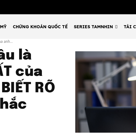
 MỸ
CHỨNG KHOÁN QUỐC TẾ
SERIES TAMNHIN
TÀI 
a anh...
âu là
ẤT của
 BIẾT RÕ
khắc