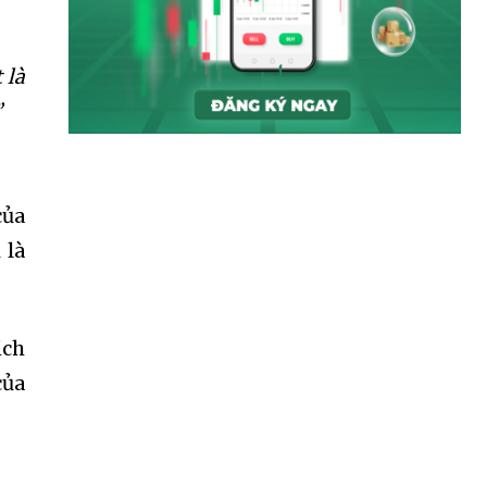
SUBSCRIBE
 là
ccept the
Privacy Policy
.
”
của
11,243
 là
Followers
ịch
của