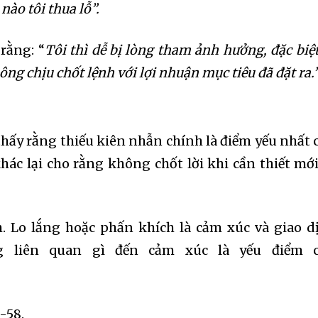
nào tôi thua lỗ”.
email address on our website or click
rằng: “
Tôi thì dễ bị lòng tham ảnh hưởng, đặc biệt
t worry, we respect your privacy and
I've read and a
mation is safe with us.
hông chịu chốt lệnh với lợi nhuận mục tiêu đã đặt ra.
thấy rằng thiếu kiên nhẫn chính là điểm yếu nhất 
32,214
hác lại cho rằng không chốt lời khi cần thiết mới
Followers
. Lo lắng hoặc phấn khích là cảm xúc và giao d
g liên quan gì đến cảm xúc là yếu điểm 