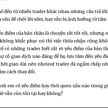
sẻ đến từ nhiều trader khác nhau nhưng câu trả lời
 vấn đề chốt lời sớm, hay vẫn bị ảnh hưởng từ tâm l
u điểm của bản thân là chuyện rất tốt rồi, nhưng 
 không khắc phục nó thì việc thừa nhận cũng kh
 tế có những trader biết rất rõ yếu điểm của bản t
sự cố giao dịch nào đáng để họ lưu tâm đến yếu đ
 thời gian dài nên nheieuf trader đã ngầm chấp n
m cách thay đổi.
anh em có yếu điểm hay thói quen xấu nào trong g
giờ vẫn còn tồn tại hay không?