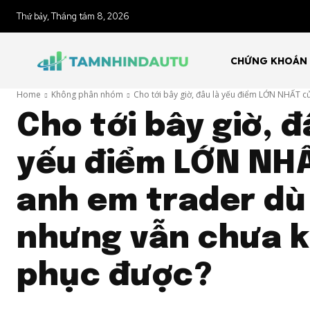
Thứ bảy, Tháng tám 8, 2026
CHỨNG KHOÁN
Home
Không phân nhóm
Cho tới bây giờ, đâu là yếu điểm LỚN NHẤT củ
Cho tới bây giờ, đ
yếu điểm LỚN NH
anh em trader dù
nhưng vẫn chưa 
phục được?