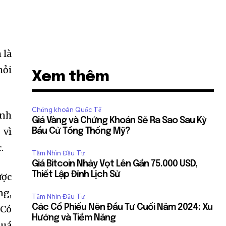
 là
hỏi
Xem thêm
Chứng khoán Quốc Tế
inh
Giá Vàng và Chứng Khoán Sẽ Ra Sao Sau Kỳ
 vì
Bầu Cử Tổng Thống Mỹ?
.
Tầm Nhìn Đầu Tư
Giá Bitcoin Nhảy Vọt Lên Gần 75.000 USD,
Thiết Lập Đỉnh Lịch Sử
ược
ng,
Tầm Nhìn Đầu Tư
Các Cổ Phiếu Nên Đầu Tư Cuối Năm 2024: Xu
 Có
Hướng và Tiềm Năng
quá