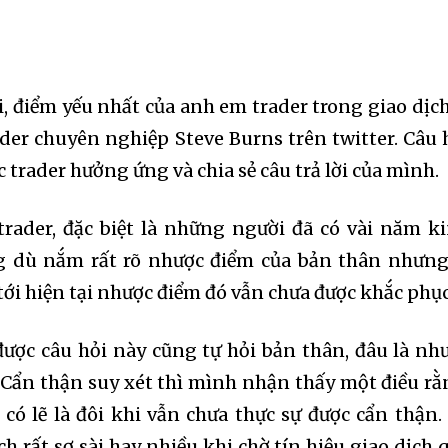
i, điểm yếu nhất của anh em trader trong giao dịch
rader chuyên nghiệp Steve Burns trên twitter. Câu 
 trader hưởng ứng và chia sẻ câu trả lời của mình.
trader, đặc biệt là những người đã có vài năm k
g dù nắm rất rõ nhược điểm của bản thân nhưng
tới hiện tại nhược điểm đó vẫn chưa được khắc phục
ược câu hỏi này cũng tự hỏi bản thân, đâu là nh
 Cẩn thận suy xét thì mình nhận thấy một điều rằ
có lẽ là đôi khi vẫn chưa thực sự được cẩn thận.
 rất sơ sài hay nhiều khi chờ tín hiệu giao dịch 