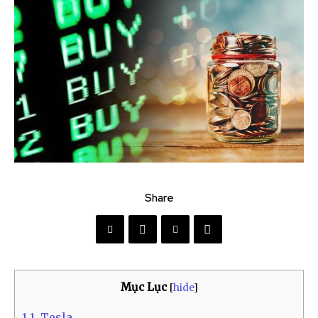
Share
Mục Lục
[
hide
]
1
1. Tesla