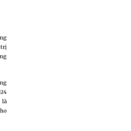
ọng
trị
àng
ồng
024
 là
cho