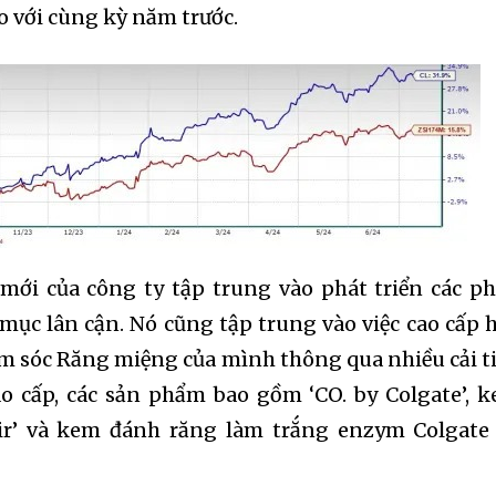
o với cùng kỳ năm trước.
i mới của công ty tập trung vào phát triển các p
ục lân cận. Nó cũng tập trung vào việc cao cấp 
nity of
 sóc Răng miệng của mình thông qua nhiều cải t
d be part
ao cấp, các sản phẩm bao gồm ‘CO. by Colgate’, 
tion.
xir’ và kem đánh răng làm trắng enzym Colgate
email address on our website or click