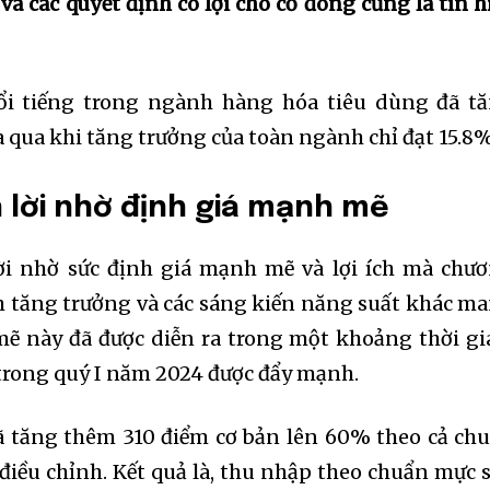
và các quyết định có lợi cho cổ đông cũng là tín h
ổi tiếng trong ngành hàng hóa tiêu dùng đã t
qua khi tăng trưởng của toàn ngành chỉ đạt 15.8%
h lời nhờ định giá mạnh mẽ
ời nhờ sức định giá mạnh mẽ và lợi ích mà chư
ch tăng trưởng và các sáng kiến năng suất khác m
 mẽ này đã được diễn ra trong một khoảng thời gi
i trong quý I năm 2024 được đẩy mạnh.
ã tăng thêm 310 điểm cơ bản lên 60% theo cả ch
iều chỉnh. Kết quả là, thu nhập theo chuẩn mực 