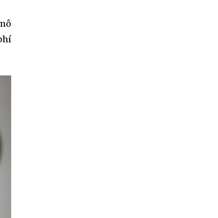
 mô
phí