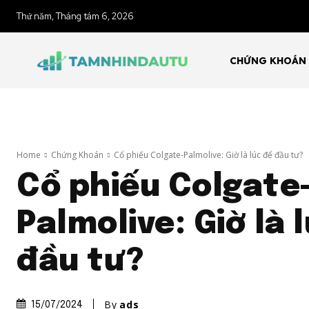
Thứ năm, Tháng tám 6, 2026
CHỨNG KHOÁN
Home
Chứng Khoán
Cổ phiếu Colgate-Palmolive: Giờ là lúc để đầu tư?
Cổ phiếu Colgate
Palmolive: Giờ là 
đầu tư?
By
ads
15/07/2024