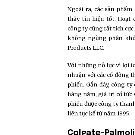
the subscribe button below. Don'
won't spam your inbox. Your infor
Ngoài ra, các sản phẩm
thấy tín hiệu tốt. Ho
công ty cũng rất tích cự
không ngừng phân khúc 
32,111
Products LLC.
Followers
Với những nỗ lực vì lợi í
nhuận với các cổ đông t
phiếu. Gần đây, công ty 
hàng năm, giá trị cổ tức 
phiếu được công ty thanh 
liên tục kể từ năm 1895.
Colgate-Palmoli