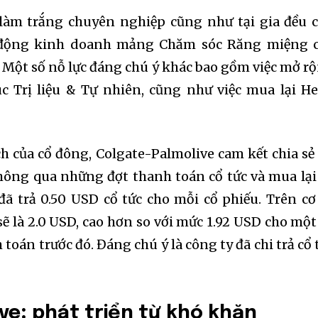
t worry, we respect your privacy and
I've read and a
mation is safe with us.
 làm trắng chuyên nghiệp cũng như tại gia đều 
ạt động kinh doanh mảng Chăm sóc Răng miệng 
c. Một số nỗ lực đáng chú ý khác bao gồm việc mở r
Trị liệu & Tự nhiên, cũng như việc mua lại He
32,214
Followers
ch của cổ đông, Colgate-Palmolive cam kết chia sẻ 
hông qua những đợt thanh toán cổ tức và mua lại
đã trả 0.50 USD cổ tức cho mỗi cổ phiếu. Trên cơ
sẽ là 2.0 USD, cao hơn so với mức 1.92 USD cho một
toán trước đó. Đáng chú ý là công ty đã chi trả cổ 
ve
:
phát triển từ khó khăn