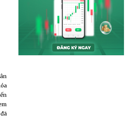
hân
hóa
iến
kem
 đã
SUBSCRIBE