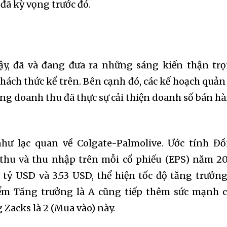
đã kỳ vọng trước đó.
vậy, đã và đang đưa ra những sáng kiến thận tr
ách thức kể trên. Bên cạnh đó, các kế hoạch quản 
ng doanh thu đã thực sự cải thiện doanh số bán h
hư lạc quan về Colgate-Palmolive. Ước tính Đ
thu và thu nhập trên mỗi cổ phiếu (EPS) năm 2
 tỷ USD và 3.53 USD, thể hiện tốc độ tăng trưởng
Điểm Tăng trưởng là A cũng tiếp thêm sức mạnh 
 Zacks là 2 (Mua vào) này.