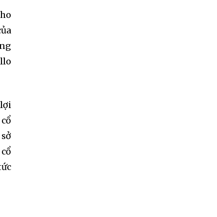
ccept the
Privacy Policy
.
cho
của
ộng
llo
11,243
Followers
lợi
 cổ
 sở
 cổ
tức