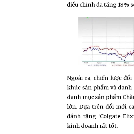
điều chỉnh đã tăng 18% s
Ngoài ra, chiến lược đổ
khúc sản phẩm và danh m
Join our commu
danh mục sản phẩm Chăm
SUBSCRIBERS an
lớn. Dựa trên đổi mới c
of the conversa
đánh răng ‘Colgate Eli
kinh doanh rất tốt.
To subscribe, simply enter your 