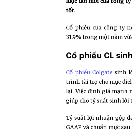
lược đổi mới của công ty 
tốt.
Cổ phiếu của công ty n
31.9% trong một năm vừa 
Cổ phiếu CL sin
Cổ phiếu Colgate
sinh l
trình tài trợ cho mục đí
lại. Việc định giá mạnh
giúp cho tỷ suất sinh lờ
Tỷ suất lợi nhuận gộp đ
GAAP và chuẩn mực sau đ