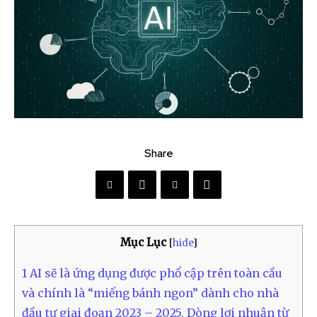
Share
Mục Lục
[
hide
]
1
AI sẽ là ứng dụng được phổ cập trên toàn cầu
và chính là “miếng bánh ngon” dành cho nhà
đầu tư giai đoạn 2023 – 2025. Dòng lợi nhuận từ