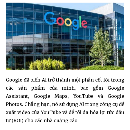
I've read and accept the
Privacy Policy
.
32,111
32,214
11,243
Followers
Followers
Followers
Google đã biến AI trở thành một phần cốt lõi trong
các sản phẩm của mình, bao gồm Google
Assistant, Google Maps, YouTube và Google
Photos. Chẳng hạn, nó sử dụng AI trong công cụ đề
xuất video của YouTube và để tối đa hóa lợi tức đầu
tư (ROI) cho các nhà quảng cáo.