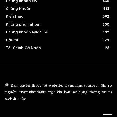
Chứng khoán Mỹ
436
Chứng Khoán
413
Kiến thức
392
Không phân nhóm
300
Chứng khoán Quốc Tế
192
Đầu tư
129
Tài Chính Cá Nhân
28
® Bản quyền thuộc về website: Tamnhindautu.org. Ghi rõ
nguồn “Tamnhindautu.org" khi bạn sử dụng thông tin từ
website này