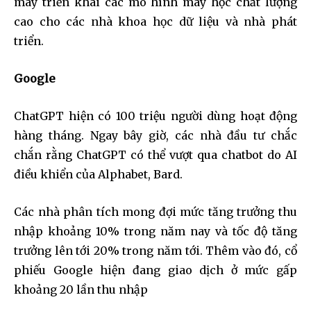
mây triển khai các mô hình máy học chất lượng
cao cho các nhà khoa học dữ liệu và nhà phát
triển.
Google
Join our community of
ChatGPT hiện có 100 triệu người dùng hoạt động
SUBSCRIBERS and be part of the
hàng tháng. Ngay bây giờ, các nhà đầu tư chắc
conversation.
chắn rằng ChatGPT có thể vượt qua chatbot do AI
điều khiển của Alphabet, Bard.
To subscribe, simply enter your email address on our website
or click the subscribe button below. Don't worry, we respect
your privacy and won't spam your inbox. Your information is
Các nhà phân tích mong đợi mức tăng trưởng thu
safe with us.
nhập khoảng 10% trong năm nay và tốc độ tăng
trưởng lên tới 20% trong năm tới. Thêm vào đó, cổ
phiếu Google hiện đang giao dịch ở mức gấp
khoảng 20 lần thu nhập
SUBSCRIBE