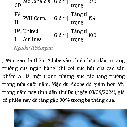
McDonald’s
Giá trị
270
CD
trọng
PV
Tăng tỉ
PVH Corp.
Giá trị
154
H
trọng
UA
United
Tăng tỉ
Giá trị
100
L
Airlines
trọng
Nguồn: JPMorgan
JPMorgan đã thêm Adobe vào chiến lược đầu tư tăng
trưởng của ngân hàng khi coi sức hút của các sản
phẩm AI là một trong những xúc tác tăng trưởng
trong nửa cuối năm. Mặc dù Adobe đã giảm hơn 4%
trong năm nay tính đến thứ Ba (ngày 03/09/2024), giá
cổ phiếu này đã tăng gần 30% trong ba tháng qua.