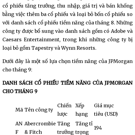
cổ phiếu tăng trưởng, thu nhập, giá trị và bán khống
bằng việc thêm ba cổ phiếu và loại bỏ bốn cổ phiếu so
với danh sách cổ phiếu tiềm năng của tháng 8. Những
công ty được bổ sung vào danh sách gồm có Adobe và
Caesars Entertainment, trong khi những công ty bị
loại bỏ gồm Tapestry và Wynn Resorts.
Dưới đây là một số lựa chọn tiềm năng của JPMorgan
cho tháng 9:
DANH SÁCH CỔ PHIẾU TIỀM NĂNG CỦA JPMORGAN
CHO THÁNG 9
Chiến
Xếp
Giá mục
Mã
Tên công ty
lược
hạng
tiêu (USD)
AN
Abercrombie
Tăng
Tăng tỉ
194
F
& Fitch
trưởng
trọng