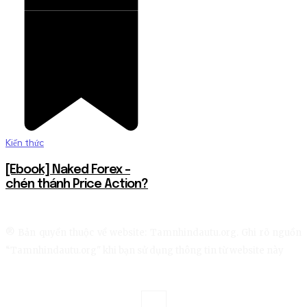
Kiến thức
[Ebook] Naked Forex –
chén thánh Price Action?
® Bản quyền thuộc về website: Tamnhindautu.org. Ghi rõ nguồn
“Tamnhindautu.org" khi bạn sử dụng thông tin từ website này