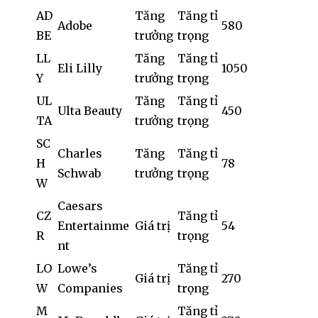
AD
Tăng
Tăng tỉ
Adobe
580
BE
trưởng
trọng
LL
Tăng
Tăng tỉ
Eli Lilly
1050
Y
trưởng
trọng
UL
Tăng
Tăng tỉ
Ulta Beauty
450
TA
trưởng
trọng
SC
Charles
Tăng
Tăng tỉ
H
78
Schwab
trưởng
trọng
W
Caesars
CZ
Tăng tỉ
Entertainme
Giá trị
54
R
trọng
nt
LO
Lowe’s
Tăng tỉ
Giá trị
270
W
Companies
trọng
M
Tăng tỉ