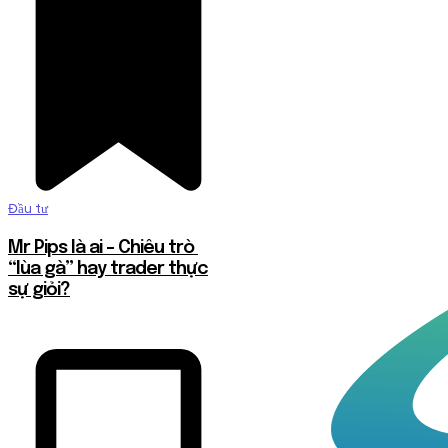
Đầu tư
Mr Pips là ai – Chiêu trò
“lùa gà” hay trader thực
sự giỏi?