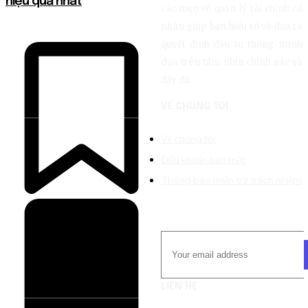
hiệu quả nhất
các mẹo về quản lý tài chính cá
nhân giúp bạn hiểu rõ và đưa ra
quyết định đầu tư thông minh
dựa trên tầm nhìn chính xác và
đầy đủ.
VỀ CHÚNG TÔI
Về chúng tôi
Điều khoản bảo mật
Thông báo miễn trừ trách nhiệm
LIÊN HỆ