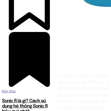
Tầm Nhìn Đầu Tư là website
chuyên cung cấp thông tin và
kiến thức về thị trường tài chính
Kiến thức
đa dạng các chủ đề như: chứng
Sonic R là gì? Cách sử
khoán mỹ, chứng khoán quốc
dụng hệ thống Sonic R
tế, tin tức vàng, dầu, forex và