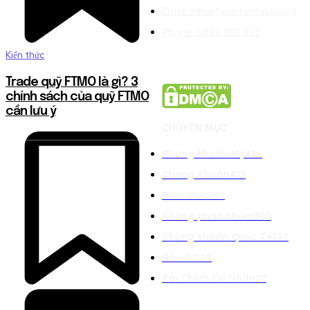
Email: info@tamnhindautu.org
Phone: 0896.852.822
Kiến thức
Trade quỹ FTMO là gì? 3
chính sách của quỹ FTMO
cần lưu ý
CHUYÊN MỤC
Chứng khoán Mỹ
436
Chứng Khoán
413
Kiến thức
392
Không phân nhóm
300
Chứng khoán Quốc Tế
192
Đầu tư
129
Tài Chính Cá Nhân
28