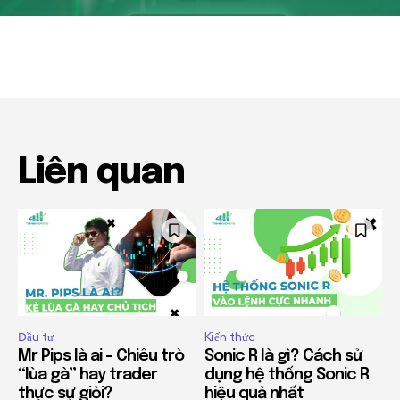
Liên quan
Đầu tư
Kiến thức
Mr Pips là ai – Chiêu trò
Sonic R là gì? Cách sử
“lùa gà” hay trader
dụng hệ thống Sonic R
thực sự giỏi?
hiệu quả nhất