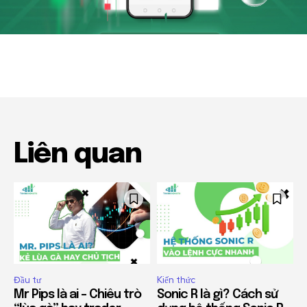
Liên quan
Đầu tư
Kiến thức
Mr Pips là ai – Chiêu trò
Sonic R là gì? Cách sử