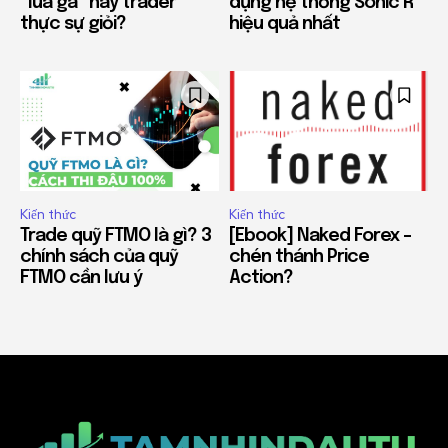
“lùa gà” hay trader
dụng hệ thống Sonic R
thực sự giỏi?
hiệu quả nhất
Kiến thức
Kiến thức
Trade quỹ FTMO là gì? 3
[Ebook] Naked Forex –
chính sách của quỹ
chén thánh Price
FTMO cần lưu ý
Action?