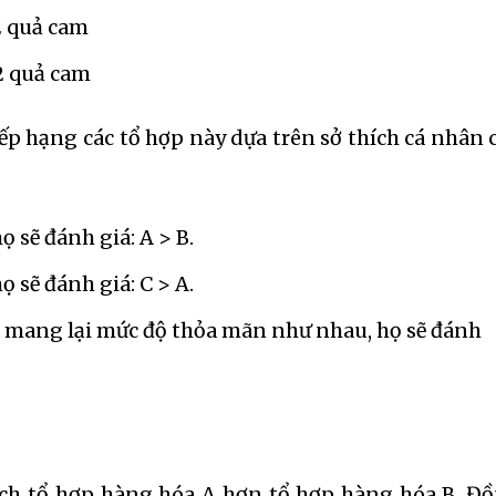
 2 quả cam
 2 quả cam
ếp hạng các tổ hợp này dựa trên sở thích cá nhân 
ọ sẽ đánh giá: A > B.
ọ sẽ đánh giá: C > A.
C mang lại mức độ thỏa mãn như nhau, họ sẽ đánh
ích tổ hợp hàng hóa A hơn tổ hợp hàng hóa B. Đ