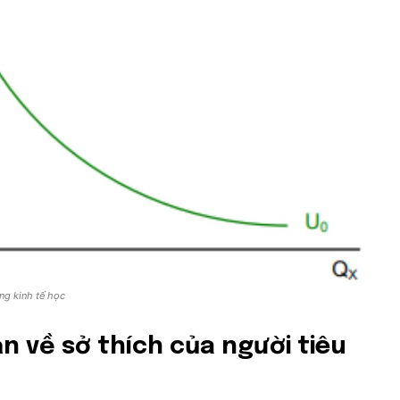
ng kinh tế họ
c
ản về sở thích của người tiêu