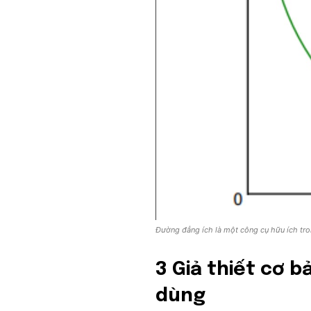
Đường đẳng ích là một công cụ hữu ích tro
3 Giả thiết cơ b
dùng