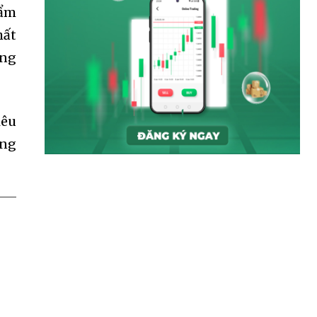
hẩm
hất
ông
iêu
ông