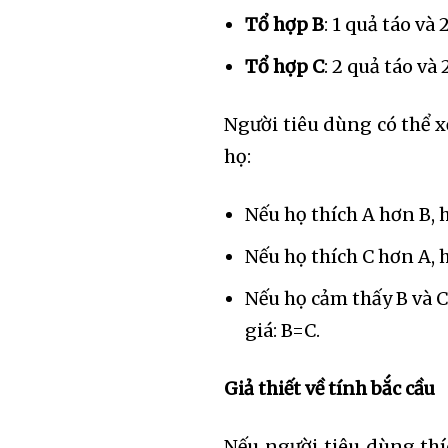
Tổ hợp B
: 1 quả táo và
Tổ hợp C
: 2 quả táo và
Người tiêu dùng có thể x
họ:
Nếu họ thích A hơn B, h
Nếu họ thích C hơn A, h
Nếu họ cảm thấy B và 
giá: B=C.
Giả thiết về tính bắc cầu
Nếu người tiêu dùng th