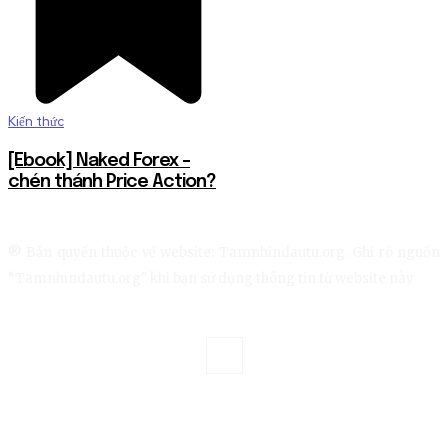
Kiến thức
[Ebook] Naked Forex –
chén thánh Price Action?
® Bản quyền thuộc về website: Tamnhindautu.org. Ghi rõ nguồn
“Tamnhindautu.org" khi bạn sử dụng thông tin từ website này