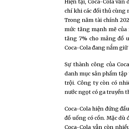
Hiện tại, Coca-Cola vẫn
chí khi các đối thủ cùn
Trong năm tài chính 2023
mức tăng mạnh mẽ của n
tăng 7% cho mảng đồ uố
Coca-Cola đang nắm giữ 
Sự thành công của Coca-
danh mục sản phẩm tập t
trội. Công ty còn có nh
Join our commu
nước ngọt có ga truyền t
SUBSCRIBERS an
of the conversa
Coca-Cola hiện đứng đầu 
đồ uống có cồn. Mặc dù 
To subscribe, simply enter your 
Coca-Cola vẫn còn nhiều