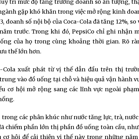
 duy trì mức độ tăng trưởng doanh số ấn tượng, t
g ngành gặp khó khăn trong việc mở rộng kinh doa
, doanh số nội bộ của Coca-Cola đã tăng 12%, so 
ăm trước. Trong khi đó, PepsiCo chỉ ghi nhận 
ng của họ trong cùng khoảng thời gian. Rõ rà
ưu thế lớn hơn.
Cola xuất phát từ vị thế dẫn đầu trên thị trườ
rung vào đồ uống tại chỗ và hiệu quả vận hành v
iều cơ hội mở rộng sang các lĩnh vực ngoài phạm
nity of
hống.
d be part
tion.
trong các phân khúc như nước tăng lực, trà, nước
đã chiếm phần lớn thị phần đồ uống toàn cầu, nh
email address on our website or click
 cơ hội để cải thiện vị thế này trong những năm