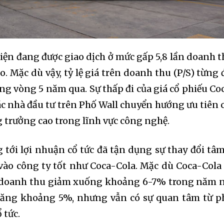
iện đang được giao dịch ở mức gấp 5,8 lần doanh t
o. Mặc dù vậy, tỷ lệ giá trên doanh thu (P/S) từng 
ong vòng 5 năm qua. Sự thấp đi của giá cổ phiếu Co
các nhà đầu tư trên Phố Wall chuyển hướng ưu tiên 
g trưởng cao trong lĩnh vực công nghệ.
tới lợi nhuận cổ tức đã tận dụng sự thay đổi tâm
vào công ty tốt như Coca-Cola. Mặc dù Coca-Cola
g doanh thu giảm xuống khoảng 6-7% trong năm 
 tăng khoảng 5%, nhưng vẫn có sự quan tâm từ p
 tức.