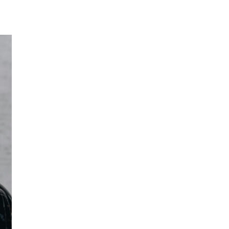
ccept the
Privacy Policy
.
11,243
Followers