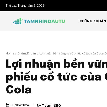
Thứ bảy, Tháng tám 8, 2026
CHỨNG KHOÁN
Home
Chứng Khoán
Lợi nhuận bền vững từ cổ phiếu cổ tức của Coca-C
Lợi nhuận bền vữ
phiếu cổ tức của
Cola
By
Team SEO
06/06/2024