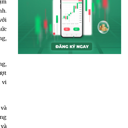
hậm
nh.
với
mức
ng,
ng,
ượt
 vi
 và
SUBSCRIBE
ưng
 và