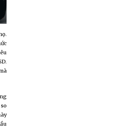
họ.
mức
iêu
SD.
 mà
ăng
 so
này
đầu