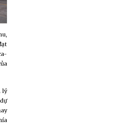
hu,
đạt
ca-
của
 lý
 dự
nay
hía