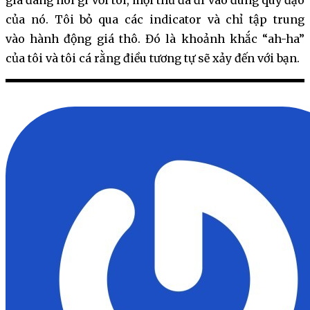
giá đang nói gì với tôi, mọi thứ đã đi vào đúng quỹ đạo
của nó. Tôi bỏ qua các indicator và chỉ tập trung
vào hành động giá thô. Đó là khoảnh khắc “ah-ha”
của tôi và tôi cá rằng điều tương tự sẽ xảy đến với bạn.