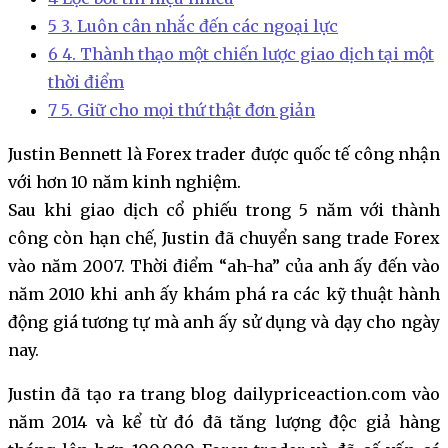
5
3. Luôn cân nhắc đến các ngoại lực
6
4. Thành thạo một chiến lược giao dịch tại một
thời điểm
7
5. Giữ cho mọi thứ thật đơn giản
Justin Bennett là Forex trader được quốc tế công nhận
với hơn 10 năm kinh nghiệm.
Sau khi giao dịch cổ phiếu trong 5 năm với thành
công còn hạn chế, Justin đã chuyển sang trade Forex
vào năm 2007. Thời điểm “ah-ha” của anh ấy đến vào
năm 2010 khi anh ấy khám phá ra các kỹ thuật hành
động giá tương tự mà anh ấy sử dụng và dạy cho ngày
nay.
Justin đã tạo ra trang blog dailypriceaction.com vào
năm 2014 và kể từ đó đã tăng lượng độc giả hàng