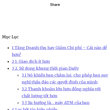
Share
Mục Lục
1
Tăng Doanh thu hay Giảm Chi phí – Cái nào dễ
hơn?
2
1. Giao dịch ít hơn
3
2. Sử dụng khung thời gian Daily
3.1
Nó khiến bạn chậm lại, cho phép bạn suy
nghĩ thấu đáo các quyết định của mình
3.2
Thanh khoản lớn hơn đồng nghĩa với
chất lượng tốt hơn
3.3
Xu hướng là… máy ATM của bạn
4
Lọc bớt tín hiệu nhiễu