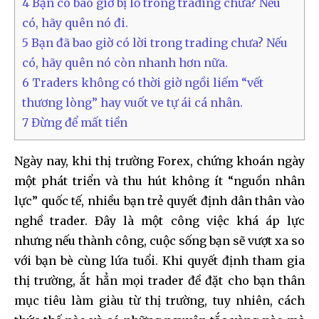
4
Bạn có bao giờ bị lỗ trong trading chưa? Nếu
có, hãy quên nó đi.
5
Bạn đã bao giờ có lời trong trading chưa? Nếu
có, hãy quên nó còn nhanh hơn nữa.
6
Traders không có thời giờ ngồi liếm “vết
thương lòng” hay vuốt ve tự ái cá nhân.
7
Đừng để mất tiền
Ngày nay, khi thị trường Forex, chứng khoán ngày
một phát triển và thu hút không ít “nguồn nhân
lực” quốc tế, nhiều bạn trẻ quyết định dân thân vào
nghề trader. Đây là một công việc khá áp lực
nhưng nếu thành công, cuộc sống bạn sẽ vượt xa so
với bạn bè cùng lứa tuổi. Khi quyết định tham gia
thị trường, ắt hẳn mọi trader đề đặt cho bạn thân
mục tiêu làm giàu từ thị trường, tuy nhiên, cách