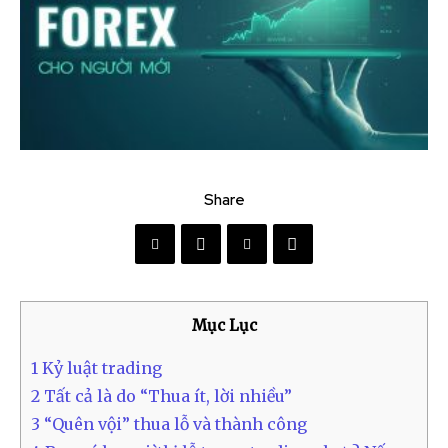
Share
Mục Lục
1
Kỷ luật trading
2
Tất cả là do “Thua ít, lời nhiều”
3
“Quên vội” thua lỗ và thành công