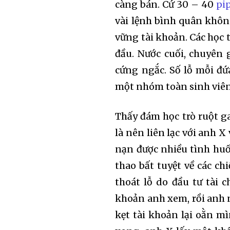
càng bán. Cứ 30 – 40
pi
vài lệnh bình quân khôn
vững tài khoản. Các học
đầu. Nước cuối, chuyên 
cứng ngắc. Số lỗ mỗi đứ
một nhóm toàn sinh viên v
Thấy đám học trò ruột ga
là nên liên lạc với anh X
nạn được nhiều tình huốn
thao bất tuyệt về các ch
thoát lỗ do đầu tư tài 
khoản anh xem, rồi anh n
kẹt tài khoản lại oằn mì