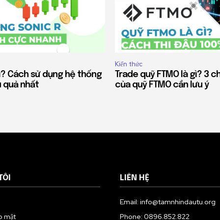
Kiến thức
gì? Cách sử dụng hệ thống
Trade quỹ FTMO là gì? 3 c
u quả nhất
của quỹ FTMO cần lưu ý
TÔI
LIÊN HỆ
Email: info@tamnhindautu.org
o mật
Phone: 0896.852.822