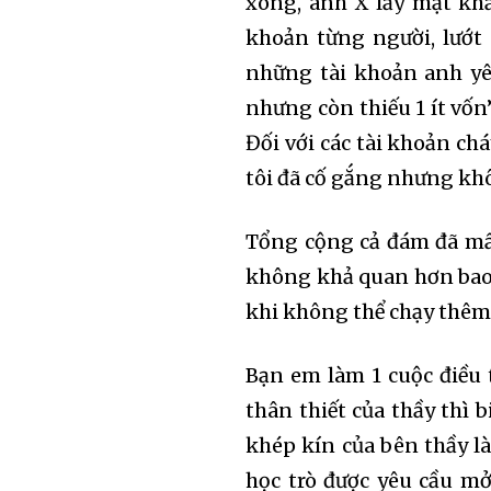
xong, anh X lấy mật khẩu
khoản từng người, lướt
những tài khoản anh yê
nhưng còn thiếu 1 ít vốn”
Đối với các tài khoản chá
tôi đã cố gắng nhưng khô
Tổng cộng cả đám đã mấ
không khả quan hơn bao 
khi không thể chạy thêm 
Bạn em làm 1 cuộc điều 
thân thiết của thầy thì 
khép kín của bên thầy là 
học trò được yêu cầu mở