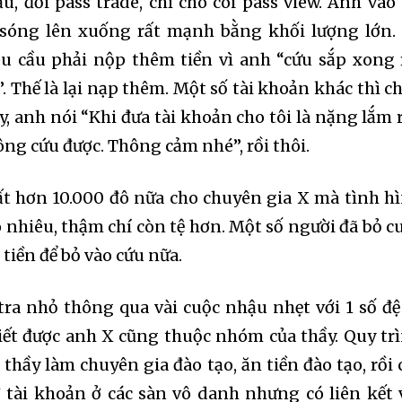
, đổi pass trade, chỉ cho coi pass view. Anh vào 
 sóng lên xuống rất mạnh bằng khối lượng lớn.
u cầu phải nộp thêm tiền vì anh “cứu sắp xong 
. Thế là lại nạp thêm. Một số tài khoản khác thì ch
y, anh nói “Khi đưa tài khoản cho tôi là nặng lắm r
ng cứu được. Thông cảm nhé”, rồi thôi.
t hơn 10.000 đô nữa cho chuyên gia X mà tình h
nhiêu, thậm chí còn tệ hơn. Một số người đã bỏ c
tiền để bỏ vào cứu nữa.
tra nhỏ thông qua vài cuộc nhậu nhẹt với 1 số đệ
biết được anh X cũng thuộc nhóm của thầy. Quy tr
thầy làm chuyên gia đào tạo, ăn tiền đào tạo, rồi 
 tài khoản ở các sàn vô danh nhưng có liên kết 