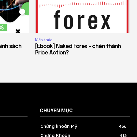
Kiến thức
hính sách
[Ebook] Naked Forex – chén thánh
Price Action?
CHUYÊN MỤC
Chứng khoán Mỹ
436
Chứng Khoán
413