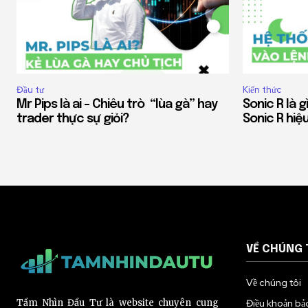
Đầu tư
Kiến thức
Mr Pips là ai – Chiêu trò “lùa gà” hay
Sonic R là 
trader thực sự giỏi?
Sonic R hiệ
VỀ CHÚNG 
Về chúng tôi
Tầm Nhìn Đầu Tư là website chuyên cung
Điều khoản bả