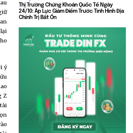
Sau
Thị Trường Chứng Khoán Quốc Tế Ngày
giữ
24/10: Áp Lực Giảm Điểm Trước Tình Hình Địa
Chính Trị Bất Ổn
ban
lại
cho
i ý
cứu
hao
g Z
tài
Bọn
vào