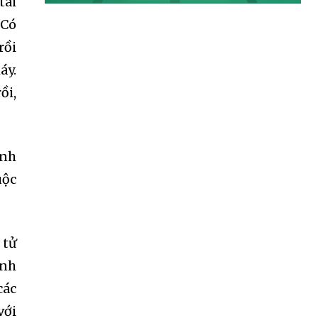
tài
 Có
rồi
áy.
ồi,
ình
uộc
 tử
ình
các
với