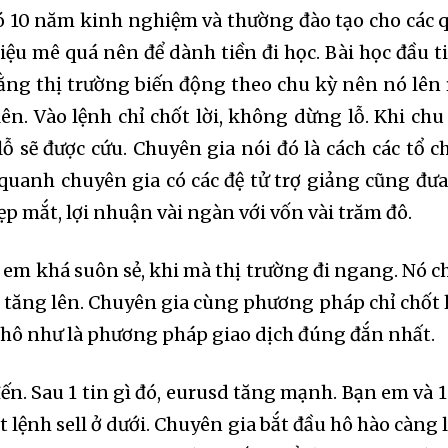
có 10 năm kinh nghiệm và thường đào tạo cho các 
iệu mê quá nên để dành tiền đi học. Bài học đầu t
ằng thị trường biến động theo chu kỳ nên nó lên 
lên. Vào lệnh chỉ chốt lời, không dừng lỗ. Khi chu
ỗ sẽ được cứu. Chuyên gia nói đó là cách các tổ c
quanh chuyên gia có các đệ tử trợ giảng cũng đưa
đẹp mắt, lợi nhuận vài ngàn với vốn vài trăm đô.
n em khá suôn sẻ, khi mà thị trường đi ngang. Nó c
có tăng lên. Chuyên gia cùng phương pháp chỉ chốt l
 hô như là phương pháp giao dịch đúng đắn nhất.
đến. Sau 1 tin gì đó, eurusd tăng mạnh. Bạn em và 1
t lệnh sell ở dưới. Chuyên gia bắt đầu hô hào càng 