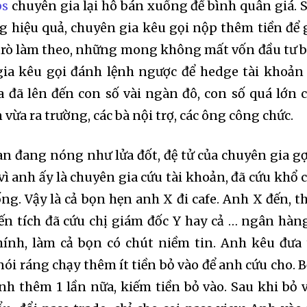
ps
chuyên gia lại hô bán xuống để bình quân giá. 
g hiệu quả, chuyên gia kêu gọi nộp thêm tiền để 
 trò làm theo, những mong không mất vốn đầu tư 
gia kêu gọi đánh lệnh ngược để hedge tài khoản 
a đã lên đến con số vài ngàn đô, con số quá lớn 
ừa ra trường, các bà nội trợ, các ông công chức.
n đang nóng như lửa đốt, đệ tử của chuyên gia gợ
 vì anh ấy là chuyên gia cứu tài khoản, đã cứu khổ 
g. Vậy là cả bọn hẹn anh X đi cafe. Anh X đến, t
iến tích đã cứu chị giám đốc Y hay cả … ngân hàn
chính, làm cả bọn có chút niềm tin. Anh kêu đưa 
ói ráng chạy thêm ít tiền bỏ vào để anh cứu cho. 
nh thêm 1 lần nữa, kiếm tiền bỏ vào. Sau khi bỏ 