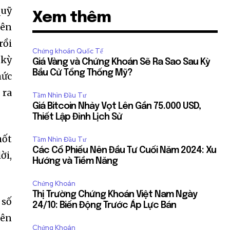
quỹ
Xem thêm
iên
rồi
Chứng khoán Quốc Tế
 kỳ
Giá Vàng và Chứng Khoán Sẽ Ra Sao Sau Kỳ
Bầu Cử Tổng Thống Mỹ?
hức
 ra
Tầm Nhìn Đầu Tư
Giá Bitcoin Nhảy Vọt Lên Gần 75.000 USD,
Thiết Lập Đỉnh Lịch Sử
hốt
Tầm Nhìn Đầu Tư
Các Cổ Phiếu Nên Đầu Tư Cuối Năm 2024: Xu
ời,
Hướng và Tiềm Năng
Chứng Khoán
Thị Trường Chứng Khoán Việt Nam Ngày
 số
24/10: Biến Động Trước Áp Lực Bán
lên
Chứng Khoán