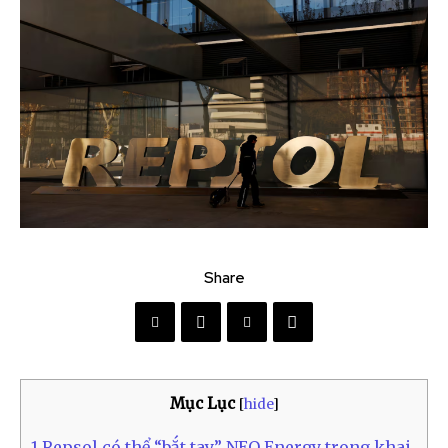
Share
Mục Lục
[
hide
]
1
Repsol có thể “bắt tay” NEO Energy trong khai