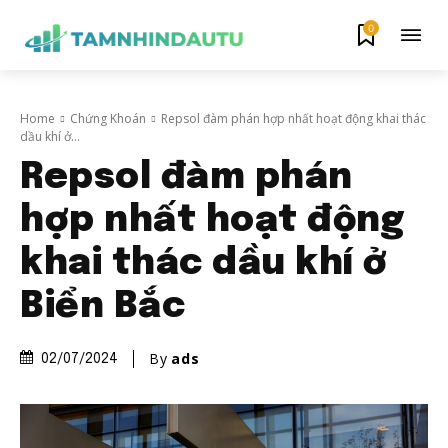
0
Home
Chứng Khoán
Repsol đàm phán hợp nhất hoạt động khai thác
dầu khí ở...
Repsol đàm phán
hợp nhất hoạt động
khai thác dầu khí ở
Biển Bắc
By
ads
02/07/2024