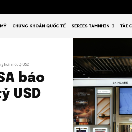
 MỸ
CHỨNG KHOÁN QUỐC TẾ
SERIES TAMNHIN
TÀI 
ăng hơn một tỷ USD
 SA báo
tỷ USD