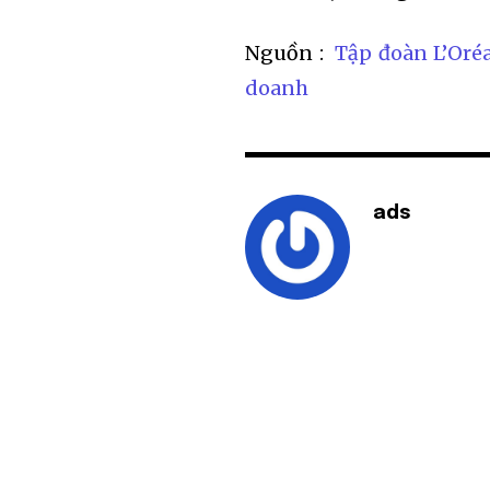
Nguồn :
Tập đoàn L’Oré
doanh
ads