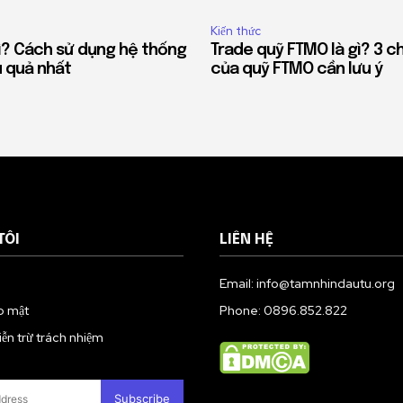
Kiến thức
gì? Cách sử dụng hệ thống
Trade quỹ FTMO là gì? 3 c
u quả nhất
của quỹ FTMO cần lưu ý
TÔI
LIÊN HỆ
Email: info@tamnhindautu.org
o mật
Phone: 0896.852.822
n trừ trách nhiệm
Subscribe