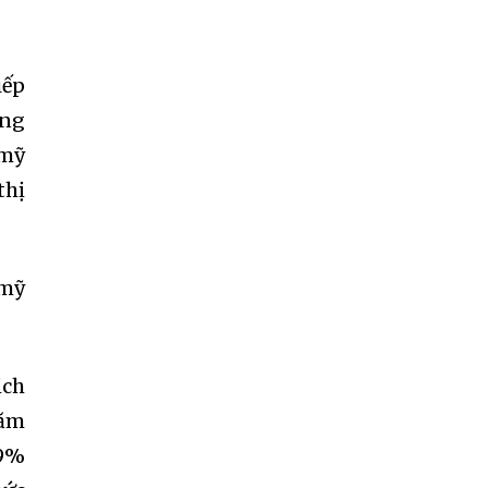
iếp
ung
 mỹ
thị
 mỹ
ịch
năm
79%