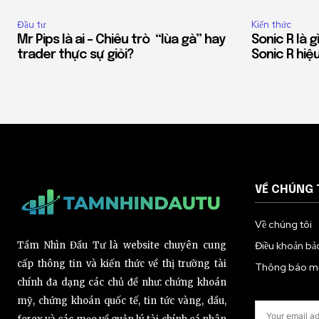
Đầu tư
Kiến thức
Mr Pips là ai – Chiêu trò “lùa gà” hay
Sonic R là 
trader thực sự giỏi?
Sonic R hiệ
VỀ CHÚNG 
Về chúng tôi
Tầm Nhìn Đầu Tư là website chuyên cung
Điều khoản bả
cấp thông tin và kiến thức về thị trường tài
Thông báo miễ
chính đa dạng các chủ đề như: chứng khoán
mỹ, chứng khoán quốc tế, tin tức vàng, dầu,