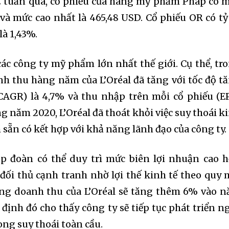
2 tuần qua, cổ phiếu của hãng mỹ phẩm Pháp có 
và mức cao nhất là 465,48 USD. Cổ phiếu OR có tỷ
 là 1,43%.
các công ty mỹ phẩm lớn nhất thế giới. Cụ thể, tr
nh thu hàng năm của L’Oréal đã tăng với tốc độ t
AGR) là 4,7% và thu nhập trên mỗi cổ phiếu (E
ng năm 2020, L’Oréal đã thoát khỏi việc suy thoái k
h sẵn có kết hợp với khả năng lãnh đạo của công ty.
tập đoàn có thể duy trì mức biên lợi nhuận cao 
 đối thủ cạnh tranh nhờ lợi thế kinh tế theo quy 
ọng doanh thu của L’Oréal sẽ tăng thêm 6% vào 
định đó cho thấy công ty sẽ tiếp tục phát triển n
ong suy thoái toàn cầu.