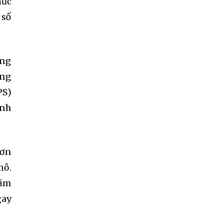
mức
 số
ong
ăng
PS)
inh
hơn
mô.
năm
gay