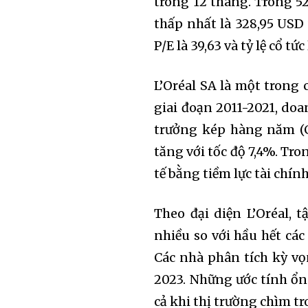
trong 12 tháng. Trong 5
thấp nhất là 328,95 USD 
P/E là 39,63 và tỷ lệ cổ tức
L’Oréal SA là một trong 
giai đoạn 2011-2021, doa
trưởng kép hàng năm (C
tăng với tốc độ 7,4%. Tro
tế bằng tiềm lực tài chín
Theo đại diện L’Oréal, 
nhiều so với hầu hết các
Các nhà phân tích kỳ v
2023. Những ước tính ổn 
cả khi thị trường chìm tr