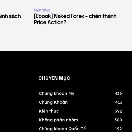
Kiến thức
hính sách
[Ebook] Naked Forex – chén thánh
Price Action?
CHUYÊN MỤC
Chứng khoán Mỹ
436
Chứng Khoán
413
Kiến thức
392
Không phân nhóm
300
Chứng khoán Quốc Tế
192