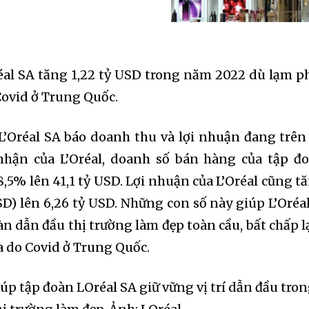
éal SA tăng 1,22 tỷ USD trong năm 2022 dù lạm p
Covid ở Trung Quốc.
L’Oréal SA báo doanh thu và lợi nhuận đang trên
nhận của L’Oréal, doanh số bán hàng của tập đ
,5% lên 41,1 tỷ USD. Lợi nhuận của L’Oréal cũng t
D) lên 6,26 tỷ USD. Những con số này giúp L’Oréal
n dẫn đầu thị trường làm đẹp toàn cầu, bất chấp 
a do Covid ở Trung Quốc.