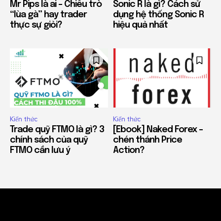
Mr Pips là ai – Chiêu trò
Sonic R là gì? Cách sử
“lùa gà” hay trader
dụng hệ thống Sonic R
thực sự giỏi?
hiệu quả nhất
Kiến thức
Kiến thức
Trade quỹ FTMO là gì? 3
[Ebook] Naked Forex –
chính sách của quỹ
chén thánh Price
FTMO cần lưu ý
Action?