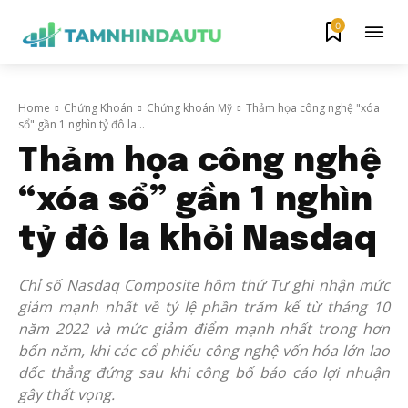
0
Home
Chứng Khoán
Chứng khoán Mỹ
Thảm họa công nghệ "xóa
sổ" gần 1 nghìn tỷ đô la...
Thảm họa công nghệ
“xóa sổ” gần 1 nghìn
tỷ đô la khỏi Nasdaq
Chỉ số Nasdaq Composite hôm thứ Tư ghi nhận mức
giảm mạnh nhất về tỷ lệ phần trăm kể từ tháng 10
năm 2022 và mức giảm điểm mạnh nhất trong hơn
bốn năm, khi các cổ phiếu công nghệ vốn hóa lớn lao
dốc thẳng đứng sau khi công bố báo cáo lợi nhuận
gây thất vọng.