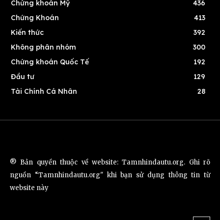
Chứng khoán Mỹ
436
Chứng Khoán
413
Kiến thức
392
Không phân nhóm
300
Chứng khoán Quốc Tế
192
Đầu tư
129
Tài Chính Cá Nhân
28
® Bản quyền thuộc về website: Tamnhindautu.org. Ghi rõ
nguồn “Tamnhindautu.org" khi bạn sử dụng thông tin từ
website này