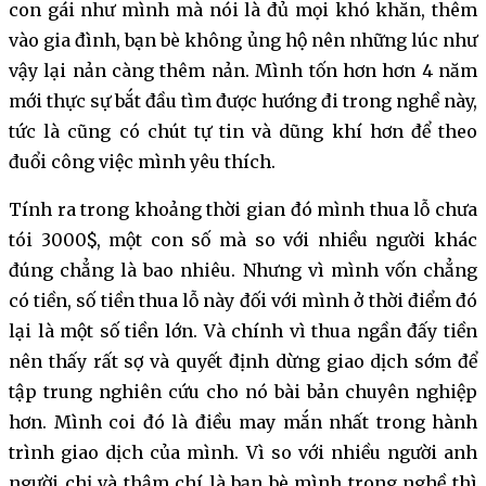
con gái như mình mà nói là đủ mọi khó khăn, thêm
vào gia đình, bạn bè không ủng hộ nên những lúc như
vậy lại nản càng thêm nản. Mình tốn hơn hơn 4 năm
mới thực sự bắt đầu tìm được hướng đi trong nghề này,
tức là cũng có chút tự tin và dũng khí hơn để theo
đuổi công việc mình yêu thích.
Tính ra trong khoảng thời gian đó mình thua lỗ chưa
tói 3000$, một con số mà so với nhiều người khác
đúng chẳng là bao nhiêu. Nhưng vì mình vốn chẳng
có tiền, số tiền thua lỗ này đối với mình ở thời điểm đó
lại là một số tiền lớn. Và chính vì thua ngần đấy tiền
nên thấy rất sợ và quyết định dừng giao dịch sớm để
tập trung nghiên cứu cho nó bài bản chuyên nghiệp
hơn. Mình coi đó là điều may mắn nhất trong hành
trình giao dịch của mình. Vì so với nhiều người anh
người chị và thậm chí là bạn bè mình trong nghề thì