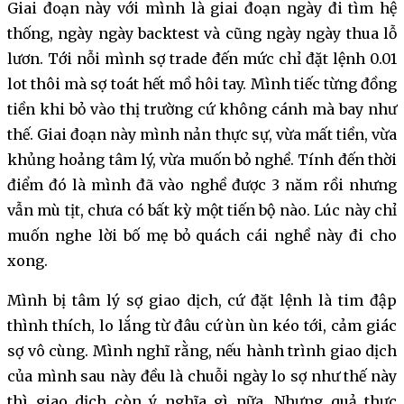
Giai đoạn này với mình là giai đoạn ngày đi tìm hệ
thống, ngày ngày backtest và cũng ngày ngày thua lỗ
lươn. Tới nỗi mình sợ trade đến mức chỉ đặt lệnh 0.01
lot thôi mà sợ toát hết mồ hôi tay. Mình tiếc từng đồng
tiền khi bỏ vào thị trường cứ không cánh mà bay như
thế. Giai đoạn này mình nản thực sự, vừa mất tiền, vừa
khủng hoảng tâm lý, vừa muốn bỏ nghề. Tính đến thời
điểm đó là mình đã vào nghề được 3 năm rồi nhưng
vẫn mù tịt, chưa có bất kỳ một tiến bộ nào. Lúc này chỉ
muốn nghe lời bố mẹ bỏ quách cái nghề này đi cho
xong.
Mình bị tâm lý sợ giao dịch, cứ đặt lệnh là tim đập
thình thích, lo lắng từ đâu cứ ùn ùn kéo tới, cảm giác
sợ vô cùng. Mình nghĩ rằng, nếu hành trình giao dịch
của mình sau này đều là chuỗi ngày lo sợ như thế này
thì giao dịch còn ý nghĩa gì nữa. Nhưng quả thực