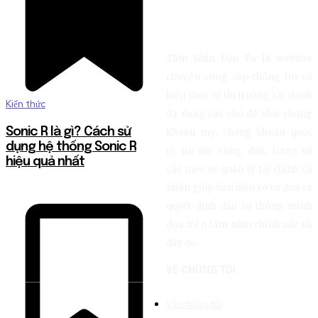
Tầm Nhìn Đầu Tư là website
chuyên cung cấp thông tin và
kiến thức về thị trường tài chính
Kiến thức
đa dạng các chủ đề như: chứng
Sonic R là gì? Cách sử
khoán mỹ, chứng khoán quốc
dụng hệ thống Sonic R
tế, tin tức vàng, dầu, forex và
hiệu quả nhất
các mẹo về quản lý tài chính cá
nhân giúp bạn hiểu rõ và đưa ra
quyết định đầu tư thông minh
dựa trên tầm nhìn chính xác và
đầy đủ.
VỀ CHÚNG TÔI
Về chúng tôi