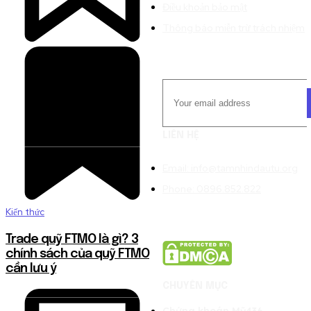
Điều khoản bảo mật
Thông báo miễn trừ trách nhiệm
LIÊN HỆ
Email: info@tamnhindautu.org
Phone: 0896.852.822
Kiến thức
Trade quỹ FTMO là gì? 3
chính sách của quỹ FTMO
cần lưu ý
CHUYÊN MỤC
Chứng khoán Mỹ
436