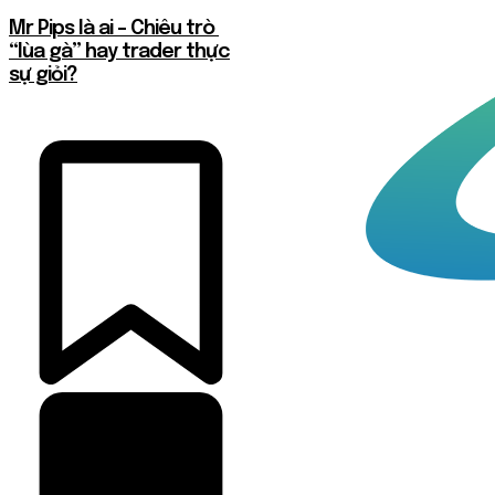
Mr Pips là ai – Chiêu trò
“lùa gà” hay trader thực
sự giỏi?