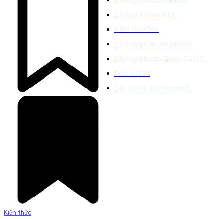
Chứng Khoán
413
Kiến thức
392
Không phân nhóm
300
Chứng khoán Quốc Tế
192
Đầu tư
129
Tài Chính Cá Nhân
28
Kiến thức