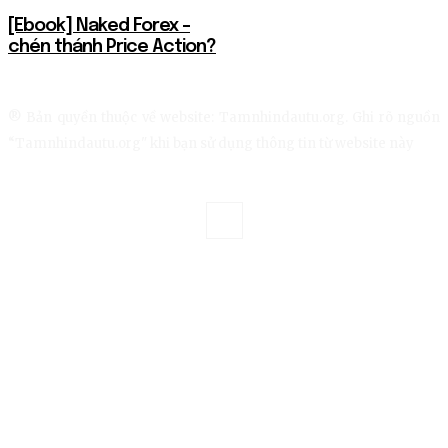
[Ebook] Naked Forex –
chén thánh Price Action?
® Bản quyền thuộc về website: Tamnhindautu.org. Ghi rõ nguồn
“Tamnhindautu.org" khi bạn sử dụng thông tin từ website này