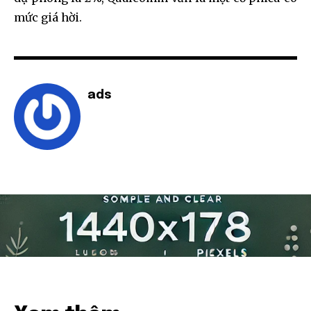
mức giá hời.
ads