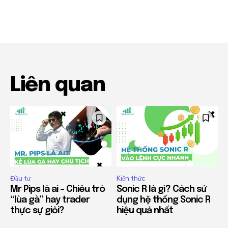
Liên quan
Đầu tư
Kiến thức
Mr Pips là ai – Chiêu trò
Sonic R là gì? Cách sử
“lùa gà” hay trader
dụng hệ thống Sonic R
thực sự giỏi?
hiệu quả nhất