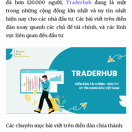
đã hơn 120.000 người,
Traderhub
đang là một
trong những cộng đồng lớn nhất và uy tín nhất
hiện nay cho các nhà đầu tư. Các bài viết trên diễn
đàn xoay quanh các chủ đề tài chính, và các lĩnh
vực liên quan đến đầu tư.
Các chuyên mục bài viết trên diễn đàn chia thành: