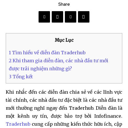
Share
Mục Lục
1
Tìm hiểu về diễn đàn Traderhub
2
Khi tham gia diễn đàn, các nhà đầu tư mới
được trải nghiệm những gì?
3
Tổng kết
Khi nhắc đến các diễn đàn chia sẻ về các lĩnh vực
tài chính, các nhà đầu tư đặc biệt là các nhà đầu tư
mới thường nghĩ ngay đến Traderhub. Diễn đàn là
một kênh uy tín, được bảo trợ bởi Infofinance.
Traderhub
cung cấp những kiến thức hữu ích, cập