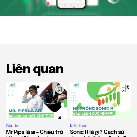
Liên quan
Đầu tư
Kiến thức
Mr Pips là ai – Chiêu trò
Sonic R là gì? Cách sử