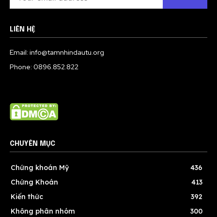
LIÊN HỆ
Email: info@tamnhindautu.org
Phone: 0896.852.822
CHUYÊN MỤC
Chứng khoán Mỹ
436
Chứng Khoán
413
Kiến thức
392
Không phân nhóm
300