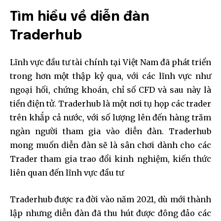
Tìm hiểu về diễn đàn
Traderhub
Lĩnh vực đầu tư tài chính tại Việt Nam đã phát triển
trong hơn một thập kỷ qua, với các lĩnh vực như
ngoại hối, chứng khoán, chỉ số CFD và sau này là
tiền điện tử. Traderhub là một nơi tụ họp các trader
trên khắp cả nước, với số lượng lên đến hàng trăm
ngàn người tham gia vào diễn đàn. Traderhub
mong muốn diễn đàn sẽ là sân chơi dành cho các
Trader tham gia trao đổi kinh nghiệm, kiến thức
liên quan đến lĩnh vực đầu tư
Traderhub được ra đời vào năm 2021, dù mới thành
lập nhưng diễn đàn đã thu hút được đông đảo các