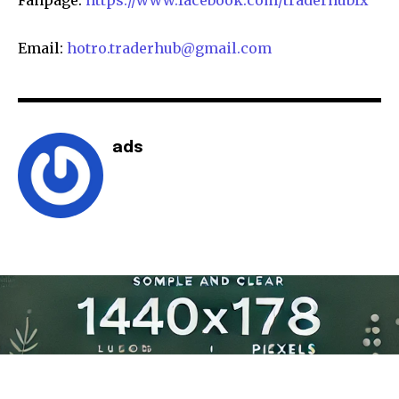
Email:
hotro.traderhub@gmail.com
ads