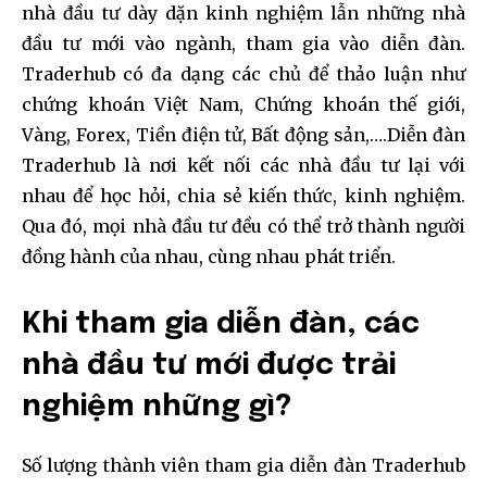
nhà đầu tư dày dặn kinh nghiệm lẫn những nhà
đầu tư mới vào ngành, tham gia vào diễn đàn.
Traderhub có đa dạng các chủ để thảo luận như
chứng khoán Việt Nam, Chứng khoán thế giới,
Vàng, Forex, Tiền điện tử, Bất động sản,….Diễn đàn
Traderhub là nơi kết nối các nhà đầu tư lại với
nhau để học hỏi, chia sẻ kiến thức, kinh nghiệm.
Qua đó, mọi nhà đầu tư đều có thể trở thành người
đồng hành của nhau, cùng nhau phát triển.
Khi tham gia diễn đàn, các
nhà đầu tư mới được trải
nghiệm những gì?
Số lượng thành viên tham gia diễn đàn Traderhub