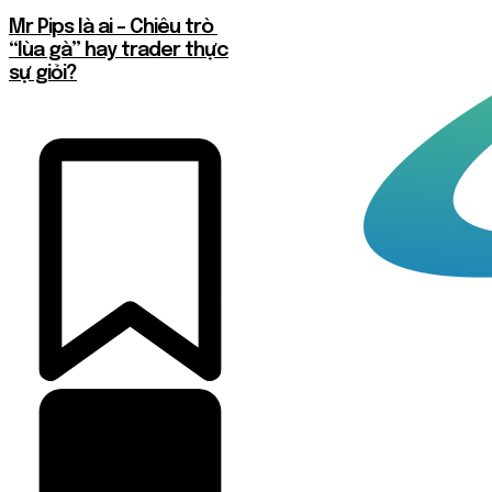
Mr Pips là ai – Chiêu trò
“lùa gà” hay trader thực
sự giỏi?