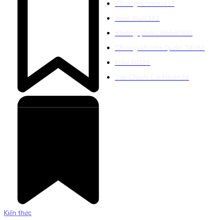
Chứng Khoán
413
Kiến thức
392
Không phân nhóm
300
Chứng khoán Quốc Tế
192
Đầu tư
129
Tài Chính Cá Nhân
28
Kiến thức