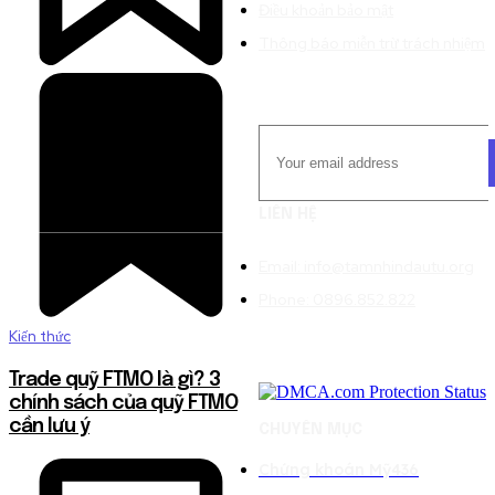
Điều khoản bảo mật
Thông báo miễn trừ trách nhiệm
LIÊN HỆ
Email: info@tamnhindautu.org
Phone: 0896.852.822
Kiến thức
Trade quỹ FTMO là gì? 3
chính sách của quỹ FTMO
cần lưu ý
CHUYÊN MỤC
Chứng khoán Mỹ
436