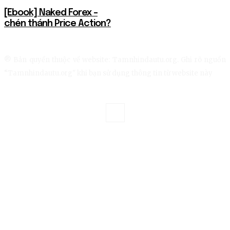
[Ebook] Naked Forex –
chén thánh Price Action?
® Bản quyền thuộc về website: Tamnhindautu.org. Ghi rõ nguồn
“Tamnhindautu.org" khi bạn sử dụng thông tin từ website này