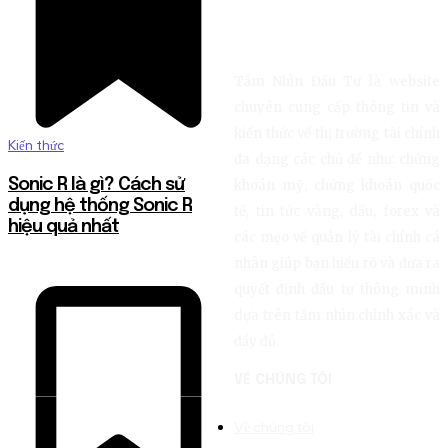
Tầm Nhìn Đầu Tư là website
chuyên cung cấp thông tin và
kiến thức về thị trường tài chính
Kiến thức
đa dạng các chủ đề như: chứng
Sonic R là gì? Cách sử
khoán mỹ, chứng khoán quốc
dụng hệ thống Sonic R
tế, tin tức vàng, dầu, forex và
hiệu quả nhất
các mẹo về quản lý tài chính cá
nhân giúp bạn hiểu rõ và đưa ra
quyết định đầu tư thông minh
dựa trên tầm nhìn chính xác và
đầy đủ.
VỀ CHÚNG TÔI
Về chúng tôi