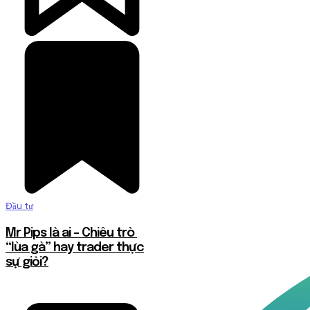
Đầu tư
Mr Pips là ai – Chiêu trò
“lùa gà” hay trader thực
sự giỏi?