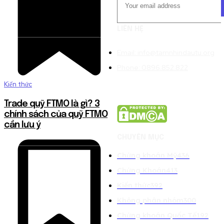
LIÊN HỆ
Email: info@tamnhindautu.org
Phone: 0896.852.822
Kiến thức
Trade quỹ FTMO là gì? 3
chính sách của quỹ FTMO
cần lưu ý
CHUYÊN MỤC
Chứng khoán Mỹ
436
Chứng Khoán
413
Kiến thức
392
Không phân nhóm
300
Chứng khoán Quốc Tế
192