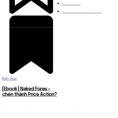
Đầu tư
129
Tài Chính Cá Nhân
28
Kiến thức
[Ebook] Naked Forex –
chén thánh Price Action?
® Bản quyền thuộc về website: Tamnhindautu.org. Ghi rõ nguồn