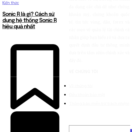
Kiến thức
đa dạng các chủ đề như: chứng
Sonic R là gì? Cách sử
khoán mỹ, chứng khoán quốc
dụng hệ thống Sonic R
tế, tin tức vàng, dầu, forex và
hiệu quả nhất
các mẹo về quản lý tài chính cá
nhân giúp bạn hiểu rõ và đưa ra
quyết định đầu tư thông minh
dựa trên tầm nhìn chính xác và
đầy đủ.
VỀ CHÚNG TÔI
Về chúng tôi
Điều khoản bảo mật
Thông báo miễn trừ trách nhiệm