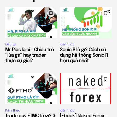
Đầu tư
Kiến thức
Mr Pips là ai – Chiêu trò
Sonic R là gì? Cách sử
“lùa gà” hay trader
dụng hệ thống Sonic R
thực sự giỏi?
hiệu quả nhất
Kiến thức
Kiến thức
Trade quỹ FTMO là gì? 3
[Ebook] Naked Forex –