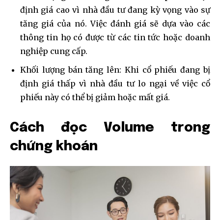
SUBSCRIBERS and be part of the
định giá cao vì nhà đầu tư đang kỳ vọng vào sự
conversation.
tăng giá của nó. Việc đánh giá sẽ dựa vào các
thông tin họ có được từ các tin tức hoặc doanh
To subscribe, simply enter your email address on our website
or click the subscribe button below. Don't worry, we respect
nghiệp cung cấp.
your privacy and won't spam your inbox. Your information is
safe with us.
Khối lượng bán tăng lên: Khi cổ phiếu đang bị
định giá thấp vì nhà đầu tư lo ngại về việc cổ
phiếu này có thể bị giảm hoặc mất giá.
Cách đọc Volume trong
SUBSCRIBE
chứng khoán
I've read and accept the
Privacy Policy
.
32,111
32,214
11,243
Followers
Followers
Followers