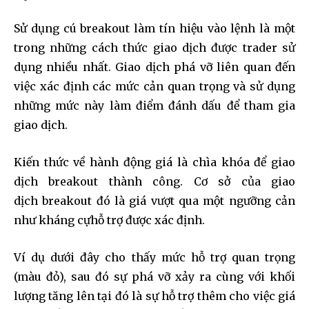
Join our community of
SUBSCRIBERS and be part of the
Sử dụng cú breakout làm tín hiệu vào lệnh là một
conversation.
trong những cách thức giao dịch được trader sử
dụng nhiều nhất. Giao dịch phá vỡ liên quan đến
To subscribe, simply enter your email address on our website
việc xác định các mức cản quan trọng và sử dụng
or click the subscribe button below. Don't worry, we respect
your privacy and won't spam your inbox. Your information is
những mức này làm điểm đánh dấu để tham gia
safe with us.
giao dịch.
Kiến thức về hành động giá là chìa khóa để giao
dịch breakout thành công. Cơ sở của giao
dịch breakout đó là giá vượt qua một ngưỡng cản
SUBSCRIBE
như kháng cựhỗ trợ được xác định.
I've read and accept the
Privacy Policy
.
Ví dụ dưới đây cho thấy mức hỗ trợ quan trọng
(màu đỏ), sau đó sự phá vỡ xảy ra cùng với khối
lượng tăng lên tại đó là sự hỗ trợ thêm cho việc giá
32,111
32,214
11,243