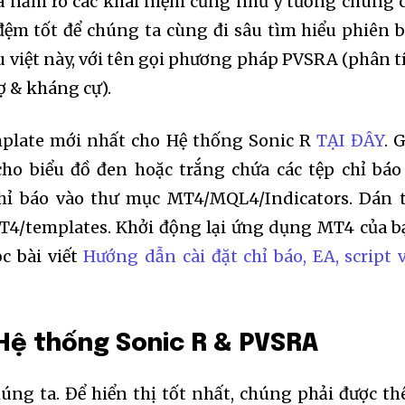
ã nắm rõ các khái niệm cũng như ý tưởng chung 
 đệm tốt để chúng ta cùng đi sâu tìm hiểu phiên 
 việt này, với tên gọi phương pháp PVSRA (phân t
ợ & kháng cự).
emplate mới nhất cho Hệ thống Sonic R
TẠI ĐÂY
. 
ho biểu đồ đen hoặc trắng chứa các tệp chỉ báo
chỉ báo vào thư mục MT4/MQL4/Indicators. Dán 
T4/templates. Khởi động lại ứng dụng MT4 của b
ọc bài viết
Hướng dẫn cài đặt chỉ báo, EA, script 
– Hệ thống Sonic R & PVSRA
húng ta. Để hiển thị tốt nhất, chúng phải được t