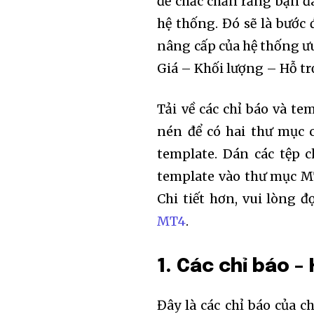
để chắc chắn rằng bạn đ
hệ thống. Đó sẽ là bước
nâng cấp của hệ thống ưu
Giá – Khối lượng – Hỗ tr
Tải về các chỉ báo và t
nén để có hai thư mục c
template. Dán các tệp 
template vào thư mục M
Chi tiết hơn, vui lòng đ
MT4
.
1. Các chỉ báo 
Đây là các chỉ báo của c