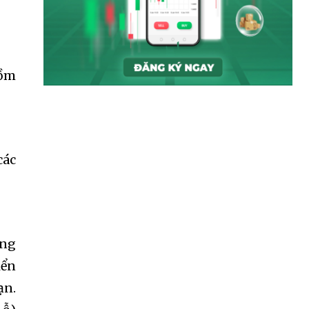
gồm
các
ong
iển
SUBSCRIBE
ạn.