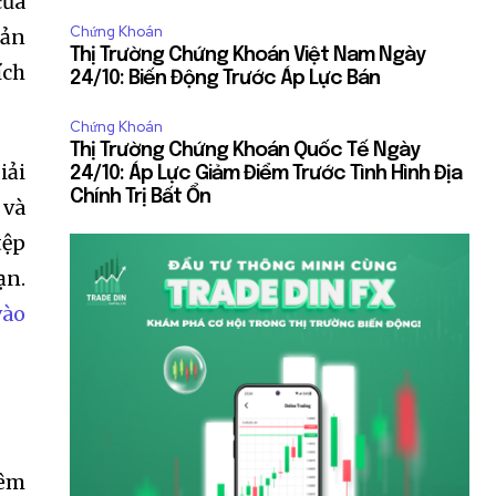
của
Chứng Khoán
bản
Thị Trường Chứng Khoán Việt Nam Ngày
ích
24/10: Biến Động Trước Áp Lực Bán
Chứng Khoán
Thị Trường Chứng Khoán Quốc Tế Ngày
Giải
24/10: Áp Lực Giảm Điểm Trước Tình Hình Địa
Chính Trị Bất Ổn
 và
tệp
ạn.
vào
hêm