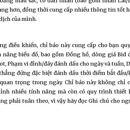
bằng màu sắc, có dán nhãn (bao gồm nhãn Lãi/
t worry, we respect your privacy and
I've read and a
mation is safe with us.
ràng hơn, đồng thời cung cấp nhiều thông tin tốt 
 dịch của mình.
ảng điều khiển, chỉ báo này cung cấp cho bạn qu
32,214
Followers
h năng biểu đồ, bao gồm Đồng hồ, dòng giá Bid 
ivot, Phạm vi đỉnh/đáy đánh dấu cho ngày và tuần, 
thẳng đứng đặc biệt đánh dấu thời điểm bắt đầu/
 quan trọng trong ngày. Chỉ báo này không chỉ 
ỉnh nhiều tính năng mà còn có quy trình thiết 
g phải tuân theo, vì vậy hãy đọc Ghi chú cho ng