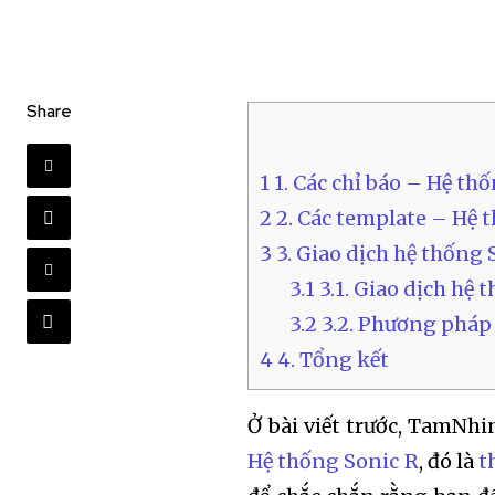
Share
1
1. Các chỉ báo – Hệ t
2
2. Các template – Hệ 
3
3. Giao dịch hệ thống
3.1
3.1. Giao dịch hệ 
3.2
3.2. Phương phá
4
4. Tổng kết
Ở bài viết trước, TamNhi
Hệ thống Sonic R
, đó là
t