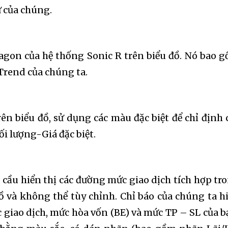
ự của chúng.
agon của hệ thống Sonic R trên biểu đồ. Nó bao 
Trend của chúng ta.
rên biểu đồ, sử dụng các màu đặc biệt để chỉ định 
i lượng-Giá đặc biệt.
nity of
d be part
 cầu hiển thị các đường mức giao dịch tích hợp tr
tion.
ồ và không thể tùy chỉnh. Chỉ báo của chúng ta h
c giao dịch, mức hòa vốn (BE) và mức TP – SL của b
email address on our website or click