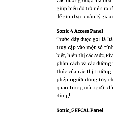
Các đường được mã hóa 
the subscribe button below. Don'
won't spam your inbox. Your infor
giúp biểu đồ trở nên rõ 
để giúp bạn quản lý giao
Sonic_4 Access Panel
Trước đây được gọi là B
32,111
Followers
truy cập vào một số tín
biệt, hiển thị các Mức, P
phân cách và các đường 
thúc của các thị trường
phép người dùng tùy ch
quan trọng mà người dùn
dùng!
Sonic_5 FFCAL Panel