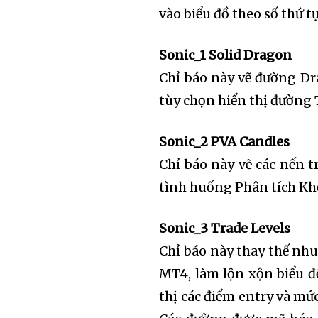
vào biểu đồ theo số thứ t
Sonic_1 Solid Dragon
Chỉ báo này vẽ đường Dr
tùy chọn hiển thị đường 
Sonic_2 PVA Candles
Chỉ báo này vẽ các nến t
tình huống Phân tích Khố
Join our commu
Sonic_3 Trade Levels
SUBSCRIBERS an
Chỉ báo này thay thế nhu
of the conversa
MT4, làm lộn xộn biểu đ
thị các điểm entry và mứ
To subscribe, simply enter your 