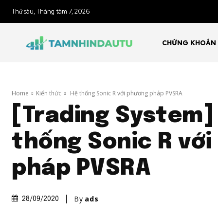
Thứ sáu, Tháng tám 7, 2026
CHỨNG KHOÁN
Home
Kiến thức
Hệ thống Sonic R với phương pháp PVSRA
[Trading System]
thống Sonic R vớ
pháp PVSRA
By
ads
28/09/2020