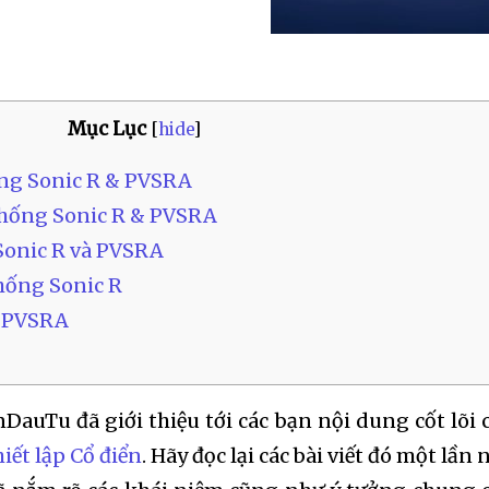
Mục Lục
[
hide
]
hống Sonic R & PVSRA
thống Sonic R & PVSRA
 Sonic R và PVSRA
thống Sonic R
p PVSRA
nDauTu đã giới thiệu tới các bạn nội dung cốt lõi 
hiết lập Cổ điển
. Hãy đọc lại các bài viết đó một lần 