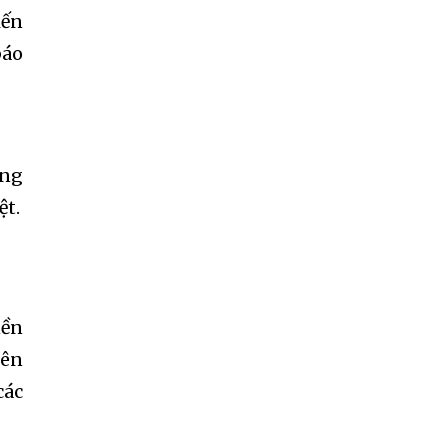
iến
báo
ụng
ệt.
nền
bên
các