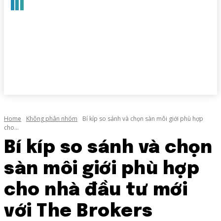
Home
Không phân nhóm
Bí kíp so sánh và chọn sàn môi giới phù hợp
cho...
Bí kíp so sánh và chọn
sàn môi giới phù hợp
cho nhà đầu tư mới
với The Brokers