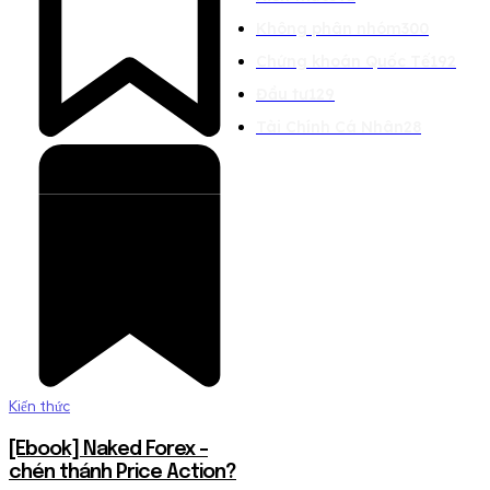
Không phân nhóm
300
Chứng khoán Quốc Tế
192
Đầu tư
129
Tài Chính Cá Nhân
28
Kiến thức
[Ebook] Naked Forex –
chén thánh Price Action?