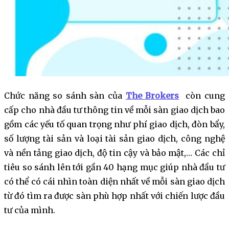
Chức năng so sánh sàn của
The Brokers
còn cung
cấp cho nhà đầu tư thông tin về mỗi sàn giao dịch bao
gồm các yếu tố quan trọng như phí giao dịch, đòn bẩy,
số lượng tài sản và loại tài sản giao dịch, công nghệ
và nền tảng giao dịch, độ tin cậy và bảo mật,… Các chỉ
tiêu so sánh lên tới gần 40 hạng mục giúp nhà đầu tư
có thể có cái nhìn toàn diện nhất về mỗi sàn giao dịch
từ đó tìm ra được sàn phù hợp nhất với chiến lược đầu
tư của mình.