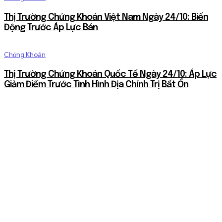
Thị Trường Chứng Khoán Việt Nam Ngày 24/10: Biến
Động Trước Áp Lực Bán
Chứng Khoán
Thị Trường Chứng Khoán Quốc Tế Ngày 24/10: Áp Lực
Giảm Điểm Trước Tình Hình Địa Chính Trị Bất Ổn