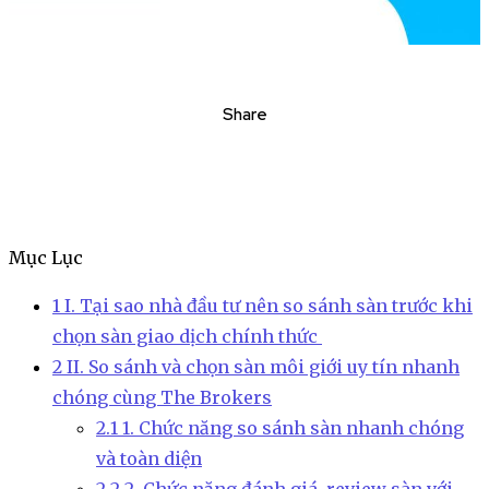
Share
Mục Lục
1
I. Tại sao nhà đầu tư nên so sánh sàn trước khi
chọn sàn giao dịch chính thức
2
II. So sánh và chọn sàn môi giới uy tín nhanh
chóng cùng The Brokers
2.1
1. Chức năng so sánh sàn nhanh chóng
và toàn diện