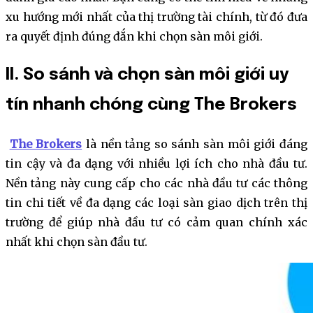
xu hướng mới nhất của thị trường tài chính, từ đó đưa
ra quyết định đúng đắn khi chọn sàn môi giới.
II. So sánh và chọn sàn môi giới uy
tín nhanh chóng cùng The Brokers
The Brokers
là nền tảng so sánh sàn môi giới đáng
tin cậy và đa dạng với nhiều lợi ích cho nhà đầu tư.
Nền tảng này cung cấp cho các nhà đầu tư các thông
tin chi tiết về đa dạng các loại sàn giao dịch trên thị
trường để giúp nhà đầu tư có cảm quan chính xác
nhất khi chọn sàn đầu tư.